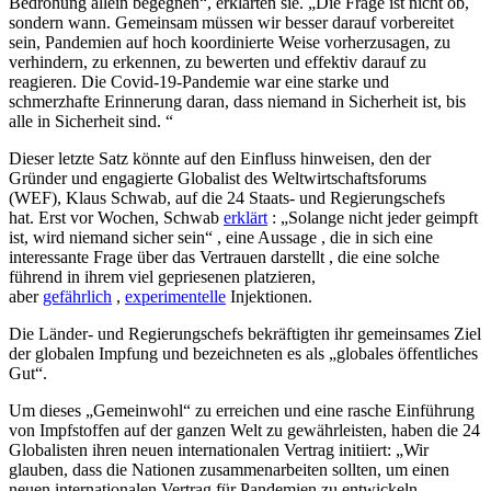
Bedrohung allein begegnen“, erklärten sie. „Die Frage ist nicht ob,
sondern wann. Gemeinsam müssen wir besser darauf vorbereitet
sein, Pandemien auf hoch koordinierte Weise vorherzusagen, zu
verhindern, zu erkennen, zu bewerten und effektiv darauf zu
reagieren. Die Covid-19-Pandemie war eine starke und
schmerzhafte Erinnerung daran, dass niemand in Sicherheit ist, bis
alle in Sicherheit sind. “
Dieser letzte Satz könnte auf den Einfluss hinweisen, den der
Gründer und engagierte Globalist des Weltwirtschaftsforums
(WEF), Klaus Schwab, auf die 24 Staats- und Regierungschefs
hat. Erst vor Wochen, Schwab
erklärt
: „Solange nicht jeder geimpft
ist, wird niemand sicher sein“ , eine Aussage , die in sich eine
interessante Frage über das Vertrauen darstellt , die eine solche
führend in ihrem viel gepriesenen platzieren,
aber
gefährlich
,
experimentelle
Injektionen.
Die Länder- und Regierungschefs bekräftigten ihr gemeinsames Ziel
der globalen Impfung und bezeichneten es als „globales öffentliches
Gut“.
Um dieses „Gemeinwohl“ zu erreichen und eine rasche Einführung
von Impfstoffen auf der ganzen Welt zu gewährleisten, haben die 24
Globalisten ihren neuen internationalen Vertrag initiiert: „Wir
glauben, dass die Nationen zusammenarbeiten sollten, um einen
neuen internationalen Vertrag für Pandemien zu entwickeln