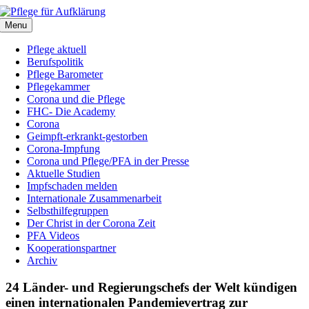
Zum
Inhalt
Menu
springen
Pflege aktuell
Berufspolitik
Pflege Barometer
Pflegekammer
Corona und die Pflege
FHC- Die Academy
Corona
Geimpft-erkrankt-gestorben
Corona-Impfung
Corona und Pflege/PFA in der Presse
Aktuelle Studien
Impfschaden melden
Internationale Zusammenarbeit
Selbsthilfegruppen
Der Christ in der Corona Zeit
PFA Videos
Kooperationspartner
Archiv
24 Länder- und Regierungschefs der Welt kündigen
einen internationalen Pandemievertrag zur