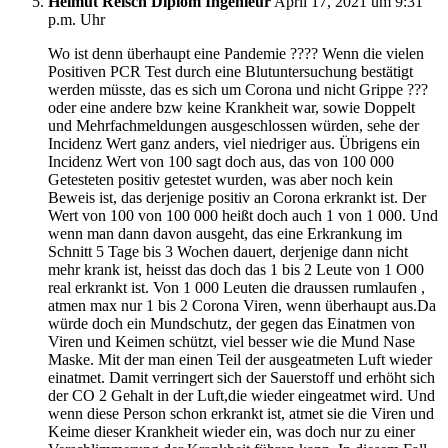
Helmut Reisch Diplom Ingenieur
April 17, 2021 um 9:31
p.m. Uhr
Wo ist denn überhaupt eine Pandemie ???? Wenn die vielen
Positiven PCR Test durch eine Blutuntersuchung bestätigt
werden müsste, das es sich um Corona und nicht Grippe ???
oder eine andere bzw keine Krankheit war, sowie Doppelt
und Mehrfachmeldungen ausgeschlossen würden, sehe der
Incidenz Wert ganz anders, viel niedriger aus. Übrigens ein
Incidenz Wert von 100 sagt doch aus, das von 100 000
Getesteten positiv getestet wurden, was aber noch kein
Beweis ist, das derjenige positiv an Corona erkrankt ist. Der
Wert von 100 von 100 000 heißt doch auch 1 von 1 000. Und
wenn man dann davon ausgeht, das eine Erkrankung im
Schnitt 5 Tage bis 3 Wochen dauert, derjenige dann nicht
mehr krank ist, heisst das doch das 1 bis 2 Leute von 1 O00
real erkrankt ist. Von 1 000 Leuten die draussen rumlaufen ,
atmen max nur 1 bis 2 Corona Viren, wenn überhaupt aus.Da
würde doch ein Mundschutz, der gegen das Einatmen von
Viren und Keimen schützt, viel besser wie die Mund Nase
Maske. Mit der man einen Teil der ausgeatmeten Luft wieder
einatmet. Damit verringert sich der Sauerstoff und erhöht sich
der CO 2 Gehalt in der Luft,die wieder eingeatmet wird. Und
wenn diese Person schon erkrankt ist, atmet sie die Viren und
Keime dieser Krankheit wieder ein, was doch nur zu einer