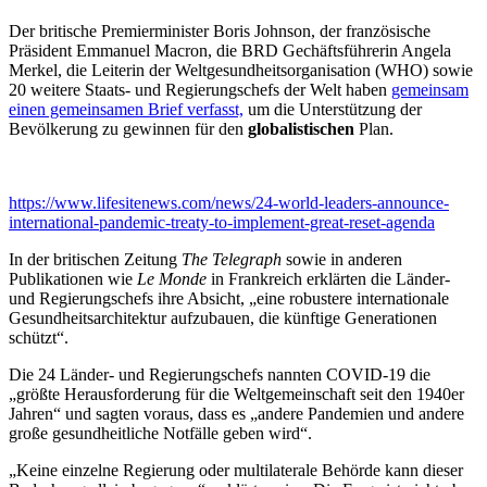
Der britische Premierminister Boris Johnson, der französische
Präsident Emmanuel Macron, die BRD Gechäftsführerin Angela
Merkel, die Leiterin der Weltgesundheitsorganisation (WHO) sowie
20 weitere Staats- und Regierungschefs der Welt haben
gemeinsam
einen gemeinsamen Brief verfasst,
um die Unterstützung der
Bevölkerung zu gewinnen für den
globalistischen
Plan.
https://www.lifesitenews.com/news/24-world-leaders-announce-
international-pandemic-treaty-to-implement-great-reset-agenda
In der britischen Zeitung
The Telegraph
sowie in anderen
Publikationen wie
Le Monde
in Frankreich erklärten die Länder-
und Regierungschefs ihre Absicht, „eine robustere internationale
Gesundheitsarchitektur aufzubauen, die künftige Generationen
schützt“.
Die 24 Länder- und Regierungschefs nannten COVID-19 die
„größte Herausforderung für die Weltgemeinschaft seit den 1940er
Jahren“ und sagten voraus, dass es „andere Pandemien und andere
große gesundheitliche Notfälle geben wird“.
„Keine einzelne Regierung oder multilaterale Behörde kann dieser