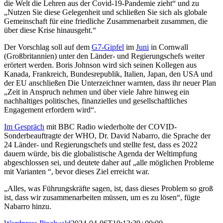
die Welt die Lehren aus der Covid-19-Pandemie zieht“ und zu
„Nutzen Sie diese Gelegenheit und schließen Sie sich als globale
Gemeinschaft für eine friedliche Zusammenarbeit zusammen, die
über diese Krise hinausgeht.“
Der Vorschlag soll auf dem
G7-Gipfel
im
Juni
in Cornwall
(Großbritannien) unter den Länder- und Regierungschefs weiter
erörtert werden. Boris Johnson wird sich seinen Kollegen aus
Kanada, Frankreich, Bundesrepublik, Italien, Japan, den USA und
der EU anschließen Die Unterzeichner warnten, dass ihr neuer Plan
„Zeit in Anspruch nehmen und über viele Jahre hinweg ein
nachhaltiges politisches, finanzielles und gesellschaftliches
Engagement erfordern wird“.
Im Gespräch
mit BBC Radio wiederholte der COVID-
Sonderbeauftragte der WHO, Dr. David Nabarro, die Sprache der
24 Länder- und Regierungschefs und stellte fest, dass es 2022
dauern würde, bis die globalistische Agenda der Weltimpfung
abgeschlossen sei, und deutete daher auf „alle möglichen Probleme
mit Varianten “, bevor dieses Ziel erreicht war.
„Alles, was Führungskräfte sagen, ist, dass dieses Problem so groß
ist, dass wir zusammenarbeiten müssen, um es zu lösen“, fügte
Nabarro hinzu.