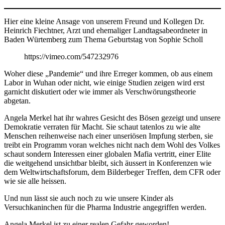
Hier eine kleine Ansage von unserem Freund und Kollegen Dr.
Heinrich Fiechtner, Arzt und ehemaliger Landtagsabeordneter in
Baden Würtemberg zum Thema Geburtstag von Sophie Scholl
https://vimeo.com/547232976
Woher diese „Pandemie“ und ihre Erreger kommen, ob aus einem
Labor in Wuhan oder nicht, wie einige Studien zeigen wird erst
garnicht diskutiert oder wie immer als Verschwörungstheorie
abgetan.
Angela Merkel hat ihr wahres Gesicht des Bösen gezeigt und unsere
Demokratie verraten für Macht. Sie schaut tatenlos zu wie alte
Menschen reihenweise nach einer unseriösen Impfung sterben, sie
treibt ein Programm voran welches nicht nach dem Wohl des Volkes
schaut sondern Interessen einer globalen Mafia vertritt, einer Elite
die weitgehend unsichtbar bleibt, sich äussert in Konferenzen wie
dem Weltwirtschaftsforum, dem Bilderbeger Treffen, dem CFR oder
wie sie alle heissen.
Und nun lässt sie auch noch zu wie unsere Kinder als
Versuchkaninchen für die Pharma Industrie angegriffen werden.
Angela Merkel ist zu einer realen Gefahr geworden!