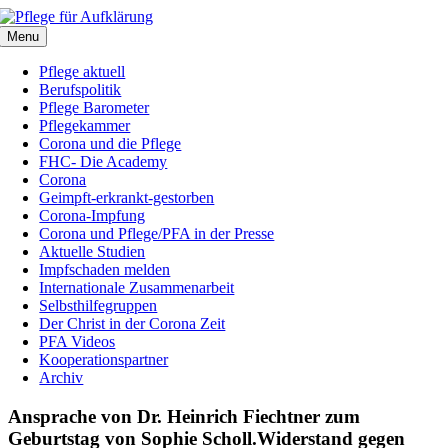
Zum
Inhalt
Menu
springen
Pflege aktuell
Berufspolitik
Pflege Barometer
Pflegekammer
Corona und die Pflege
FHC- Die Academy
Corona
Geimpft-erkrankt-gestorben
Corona-Impfung
Corona und Pflege/PFA in der Presse
Aktuelle Studien
Impfschaden melden
Internationale Zusammenarbeit
Selbsthilfegruppen
Der Christ in der Corona Zeit
PFA Videos
Kooperationspartner
Archiv
Ansprache von Dr. Heinrich Fiechtner zum
Geburtstag von Sophie Scholl.Widerstand gegen