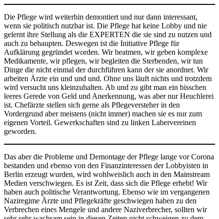
Die Pflege wird weiterhin demontiert und nur dann interessant,
wenn sie politisch nutzbar ist. Die Pflege hat keine Lobby und nie
gelernt ihre Stellung als die EXPERTEN die sie sind zu nutzen und
auch zu behaupten. Deswegen ist die Initiative Pflege für
Aufklärung gegründet worden. Wir beatmen, wir geben komplexe
Medikamente, wir pflegen, wir begleiten die Sterbenden, wir tun
Dinge die nicht einmal der durchführen kann der sie anordnet. Wir
arbeiten Ärzte ein und und und. Ohne uns läuft nichts und trotzdem
wird versucht uns kleinzuhalten. Ab und zu gibt man ein bisschen
leeres Gerede von Geld und Anerkennung, was aber nur Heuchlerei
ist. Chefärzte stellen sich gerne als Pflegeversteher in den
Vordergrund aber meistens (nicht immer) machen sie es nur zum
eigenen Vorteil. Gewerkschaften sind zu linken Labervereinen
geworden.
Das aber die Probleme und Demontage der Pflege lange vor Corona
bestanden und ebenso von den Finanzinteressen der Lobbyisten in
Berlin erzeugt wurden, wird wohlweislich auch in den Mainstream
Medien verschwiegen. Es ist Zeit, dass sich die Pflege erhebt! Wir
haben auch politische Verantwortung. Ebenso wie im vergangenen
Naziregime Ärzte und Pflegekräfte geschwiegen haben zu den
Verbrechen eines Mengele und andere Naziverbrecher, sollten wir
sehr sehr wachsam sein in diesen Zeiten nicht schweigen zu dem