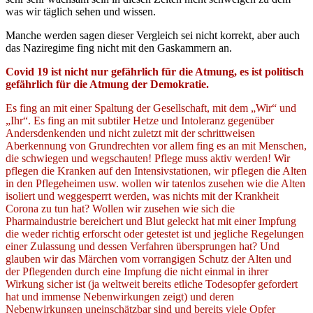
was wir täglich sehen und wissen.
Manche werden sagen dieser Vergleich sei nicht korrekt, aber auch
das Naziregime fing nicht mit den Gaskammern an.
Covid 19 ist nicht nur gefährlich für die Atmung, es ist politisch
gefährlich für die Atmung der Demokratie.
Es fing an mit einer Spaltung der Gesellschaft, mit dem „Wir“ und
„Ihr“. Es fing an mit subtiler Hetze und Intoleranz gegenüber
Andersdenkenden und nicht zuletzt mit der schrittweisen
Aberkennung von Grundrechten vor allem fing es an mit Menschen,
die schwiegen und wegschauten! Pflege muss aktiv werden! Wir
pflegen die Kranken auf den Intensivstationen, wir pflegen die Alten
in den Pflegeheimen usw. wollen wir tatenlos zusehen wie die Alten
isoliert und weggesperrt werden, was nichts mit der Krankheit
Corona zu tun hat? Wollen wir zusehen wie sich die
Pharmaindustrie bereichert und Blut geleckt hat mit einer Impfung
die weder richtig erforscht oder getestet ist und jegliche Regelungen
einer Zulassung und dessen Verfahren übersprungen hat? Und
glauben wir das Märchen vom vorrangigen Schutz der Alten und
der Pflegenden durch eine Impfung die nicht einmal in ihrer
Wirkung sicher ist (ja weltweit bereits etliche Todesopfer gefordert
hat und immense Nebenwirkungen zeigt) und deren
Nebenwirkungen uneinschätzbar sind und bereits viele Opfer