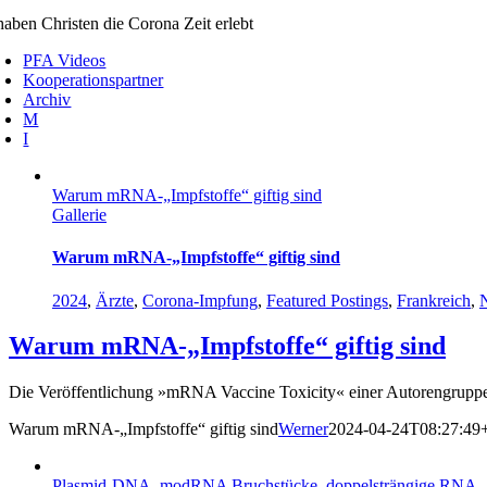
aben Christen die Corona Zeit erlebt
PFA Videos
Kooperationspartner
Archiv
M
I
Warum mRNA-„Impfstoffe“ giftig sind
Gallerie
Warum mRNA-„Impfstoffe“ giftig sind
2024
,
Ärzte
,
Corona-Impfung
,
Featured Postings
,
Frankreich
,
N
Warum mRNA-„Impfstoffe“ giftig sind
Die Veröffentlichung »mRNA Vaccine Toxicity« einer Autorengruppe 
Warum mRNA-„Impfstoffe“ giftig sind
Werner
2024-04-24T08:27:49
Plasmid-DNA, modRNA Bruchstücke, doppelsträngige RNA-