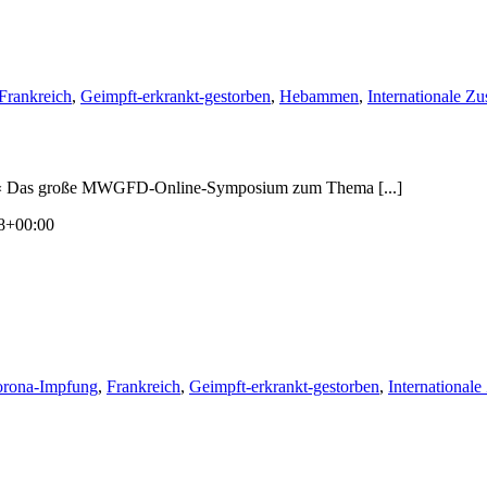
Frankreich
,
Geimpft-erkrankt-gestorben
,
Hebammen
,
Internationale Z
« Das große MWGFD-Online-Symposium zum Thema [...]
8+00:00
rona-Impfung
,
Frankreich
,
Geimpft-erkrankt-gestorben
,
International