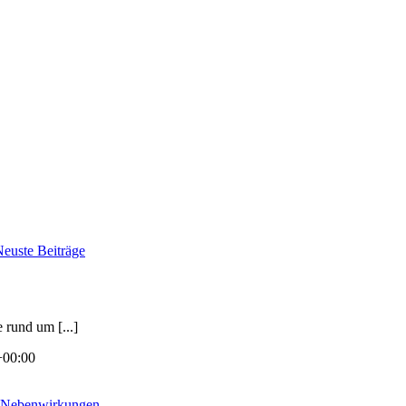
euste Beiträge
rund um [...]
+00:00
 Nebenwirkungen