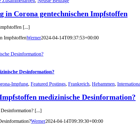
le Zusammenarbeit
,
Neuste Beiträge
 in Corona gentechnischen Impfstoffen
pfstoffen [...]
n Impfstoffen
Werner
2024-04-14T09:37:53+00:00
nische Desinformation?
izinische Desinformation?
rona-Impfung
,
Featured Postings
,
Frankreich
,
Hebammen
,
Internatio
 Impfstoffen medizinische Desinformation?
Desinformation? [...]
 Desinformation?
Werner
2024-04-14T09:39:30+00:00