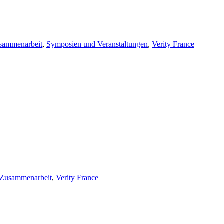
usammenarbeit
,
Symposien und Veranstaltungen
,
Verity France
e Zusammenarbeit
,
Verity France