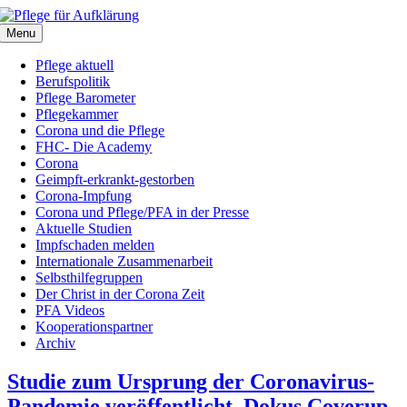
Zum
Inhalt
Menu
springen
Pflege aktuell
Berufspolitik
Pflege Barometer
Pflegekammer
Corona und die Pflege
FHC- Die Academy
Corona
Geimpft-erkrankt-gestorben
Corona-Impfung
Corona und Pflege/PFA in der Presse
Aktuelle Studien
Impfschaden melden
Internationale Zusammenarbeit
Selbsthilfegruppen
Der Christ in der Corona Zeit
PFA Videos
Kooperationspartner
Archiv
Studie zum Ursprung der Coronavirus-
Pandemie veröffentlicht. Dokus Coverup