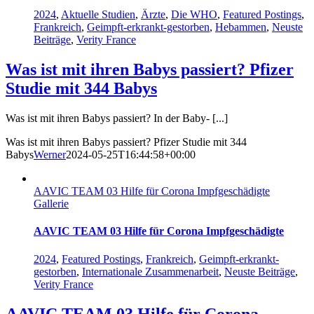
2024
,
Aktuelle Studien
,
Ärzte
,
Die WHO
,
Featured Postings
,
Frankreich
,
Geimpft-erkrankt-gestorben
,
Hebammen
,
Neuste
Beiträge
,
Verity France
Was ist mit ihren Babys passiert? Pfizer
Studie mit 344 Babys
Was ist mit ihren Babys passiert? In der Baby- [...]
Was ist mit ihren Babys passiert? Pfizer Studie mit 344
Babys
Werner
2024-05-25T16:44:58+00:00
AAVIC TEAM 03 Hilfe für Corona Impfgeschädigte
Gallerie
AAVIC TEAM 03 Hilfe für Corona Impfgeschädigte
2024
,
Featured Postings
,
Frankreich
,
Geimpft-erkrankt-
gestorben
,
Internationale Zusammenarbeit
,
Neuste Beiträge
,
Verity France
AAVIC TEAM 03 Hilfe für Corona