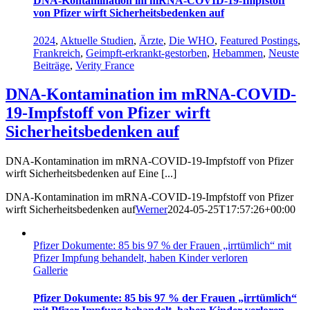
DNA-Kontamination im mRNA-COVID-19-Impfstoff
von Pfizer wirft Sicherheitsbedenken auf
2024
,
Aktuelle Studien
,
Ärzte
,
Die WHO
,
Featured Postings
,
Frankreich
,
Geimpft-erkrankt-gestorben
,
Hebammen
,
Neuste
Beiträge
,
Verity France
DNA-Kontamination im mRNA-COVID-
19-Impfstoff von Pfizer wirft
Sicherheitsbedenken auf
DNA-Kontamination im mRNA-COVID-19-Impfstoff von Pfizer
wirft Sicherheitsbedenken auf Eine [...]
DNA-Kontamination im mRNA-COVID-19-Impfstoff von Pfizer
wirft Sicherheitsbedenken auf
Werner
2024-05-25T17:57:26+00:00
Pfizer Dokumente: 85 bis 97 % der Frauen „irrtümlich“ mit
Pfizer Impfung behandelt, haben Kinder verloren
Gallerie
Pfizer Dokumente: 85 bis 97 % der Frauen „irrtümlich“