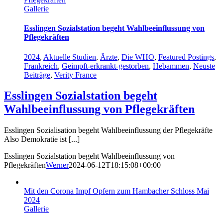
Gallerie
Esslingen Sozialstation begeht Wahlbeeinflussung von
Pflegekräften
2024
,
Aktuelle Studien
,
Ärzte
,
Die WHO
,
Featured Postings
,
Frankreich
,
Geimpft-erkrankt-gestorben
,
Hebammen
,
Neuste
Beiträge
,
Verity France
Esslingen Sozialstation begeht
Wahlbeeinflussung von Pflegekräften
Esslingen Sozialisation begeht Wahlbeeinflussung der Pflegekräfte
Also Demokratie ist [...]
Esslingen Sozialstation begeht Wahlbeeinflussung von
Pflegekräften
Werner
2024-06-12T18:15:08+00:00
Mit den Corona Impf Opfern zum Hambacher Schloss Mai
2024
Gallerie