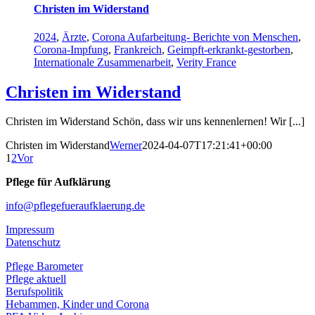
Christen im Widerstand
2024
,
Ärzte
,
Corona Aufarbeitung- Berichte von Menschen
,
Corona-Impfung
,
Frankreich
,
Geimpft-erkrankt-gestorben
,
Internationale Zusammenarbeit
,
Verity France
Christen im Widerstand
Christen im Widerstand Schön, dass wir uns kennenlernen! Wir [...]
Christen im Widerstand
Werner
2024-04-07T17:21:41+00:00
1
2
Vor
Pflege für Aufklärung
info@pflegefueraufklaerung.de
Impressum
Datenschutz
Pflege Barometer
Pflege aktuell
Berufspolitik
Hebammen, Kinder und Corona