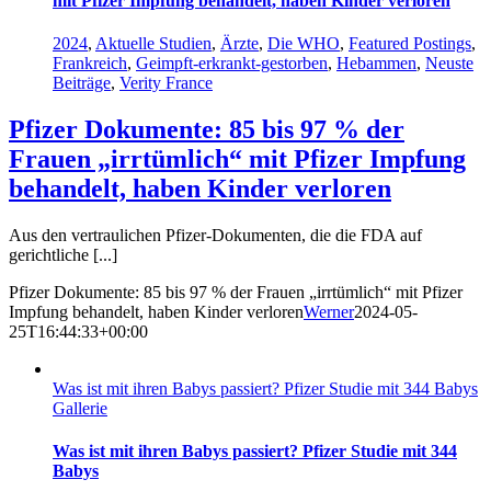
mit Pfizer Impfung behandelt, haben Kinder verloren
2024
,
Aktuelle Studien
,
Ärzte
,
Die WHO
,
Featured Postings
,
Frankreich
,
Geimpft-erkrankt-gestorben
,
Hebammen
,
Neuste
Beiträge
,
Verity France
Pfizer Dokumente: 85 bis 97 % der
Frauen „irrtümlich“ mit Pfizer Impfung
behandelt, haben Kinder verloren
Aus den vertraulichen Pfizer-Dokumenten, die die FDA auf
gerichtliche [...]
Pfizer Dokumente: 85 bis 97 % der Frauen „irrtümlich“ mit Pfizer
Impfung behandelt, haben Kinder verloren
Werner
2024-05-
25T16:44:33+00:00
Was ist mit ihren Babys passiert? Pfizer Studie mit 344 Babys
Gallerie
Was ist mit ihren Babys passiert? Pfizer Studie mit 344
Babys