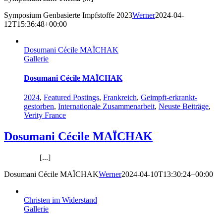
Symposium Genbasierte Impfstoffe 2023
Werner
2024-04-
12T15:36:48+00:00
Dosumani Cécile MAÏCHAK
Gallerie
Dosumani Cécile MAÏCHAK
2024
,
Featured Postings
,
Frankreich
,
Geimpft-erkrankt-
gestorben
,
Internationale Zusammenarbeit
,
Neuste Beiträge
,
Verity France
Dosumani Cécile MAÏCHAK
[...]
Dosumani Cécile MAÏCHAK
Werner
2024-04-10T13:30:24+00:00
Christen im Widerstand
Gallerie