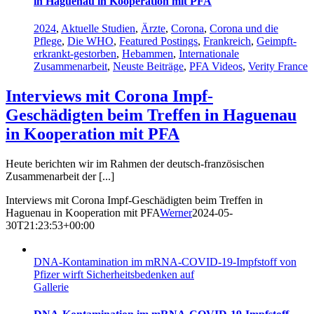
in Haguenau in Kooperation mit PFA
2024
,
Aktuelle Studien
,
Ärzte
,
Corona
,
Corona und die
Pflege
,
Die WHO
,
Featured Postings
,
Frankreich
,
Geimpft-
erkrankt-gestorben
,
Hebammen
,
Internationale
Zusammenarbeit
,
Neuste Beiträge
,
PFA Videos
,
Verity France
Interviews mit Corona Impf-
Geschädigten beim Treffen in Haguenau
in Kooperation mit PFA
Heute berichten wir im Rahmen der deutsch-französischen
Zusammenarbeit der [...]
Interviews mit Corona Impf-Geschädigten beim Treffen in
Haguenau in Kooperation mit PFA
Werner
2024-05-
30T21:23:53+00:00
DNA-Kontamination im mRNA-COVID-19-Impfstoff von
Pfizer wirft Sicherheitsbedenken auf
Gallerie