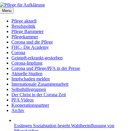
Zum
Inhalt
Menu
springen
Pflege aktuell
Berufspolitik
Pflege Barometer
Pflegekammer
Corona und die Pflege
FHC- Die Academy
Corona
Geimpft-erkrankt-gestorben
Corona-Impfung
Corona und Pflege/PFA in der Presse
Aktuelle Studien
Impfschaden melden
Internationale Zusammenarbeit
Selbsthilfegruppen
Der Christ in der Corona Zeit
PFA Videos
Kooperationspartner
Archiv
Esslingen Sozialstation begeht Wahlbeeinflussung von
Pflegekräften