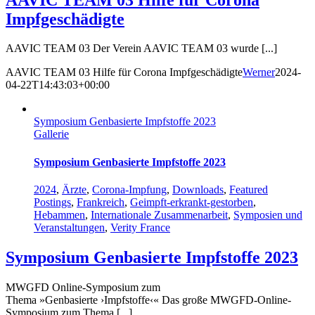
Impfgeschädigte
AAVIC TEAM 03 Der Verein AAVIC TEAM 03 wurde [...]
AAVIC TEAM 03 Hilfe für Corona Impfgeschädigte
Werner
2024-
04-22T14:43:03+00:00
Symposium Genbasierte Impfstoffe 2023
Gallerie
Symposium Genbasierte Impfstoffe 2023
2024
,
Ärzte
,
Corona-Impfung
,
Downloads
,
Featured
Postings
,
Frankreich
,
Geimpft-erkrankt-gestorben
,
Hebammen
,
Internationale Zusammenarbeit
,
Symposien und
Veranstaltungen
,
Verity France
Symposium Genbasierte Impfstoffe 2023
MWGFD Online-Symposium zum
Thema »Genbasierte ›Impfstoffe‹« Das große MWGFD-Online-
Symposium zum Thema [...]