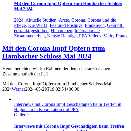
Mit den Corona Impf Opfern zum Hambacher Schloss
Mai 2024
2024
,
Aktuelle Studien
,
Ärzte
,
Corona
,
Corona und die
Pflege
,
Die WHO
,
Featured Postings
,
Frankreich
,
Geimpft-
erkrankt-gestorben
,
Hebammen
,
Internationale
Zusammenarbeit
,
Neuste Beiträge
,
PFA Videos
,
Verity France
Mit den Corona Impf Opfern zum
Hambacher Schloss Mai 2024
Heute berichten wir im Rahmen der deutsch-französischen
Zusammenarbeit der [...]
Mit den Corona Impf Opfern zum Hambacher Schloss Mai
2024
Werner
2024-05-29T19:02:54+00:00
Interviews mit Corona Impf-Geschädigten beim Treffen in
Haguenau in Kooperation mit PFA
Gallerie
Interviews mit Corona Impf-Geschädigten beim Treffen