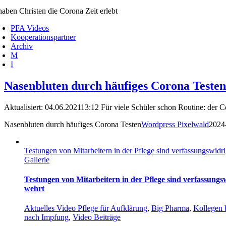
aben Christen die Corona Zeit erlebt
PFA Videos
Kooperationspartner
Archiv
M
I
Nasenbluten durch häufiges Corona Testen
Aktualisiert: 04.06.202113:12 Für viele Schüler schon Routine: der Co
Nasenbluten durch häufiges Corona Testen
Wordpress Pixelwald
2024
Testungen von Mitarbeitern in der Pflege sind verfassungswidr
Gallerie
Testungen von Mitarbeitern in der Pflege sind verfassungs
wehrt
Aktuelles Video Pflege für Aufklärung
,
Big Pharma
,
Kollegen 
nach Impfung
,
Video Beiträge