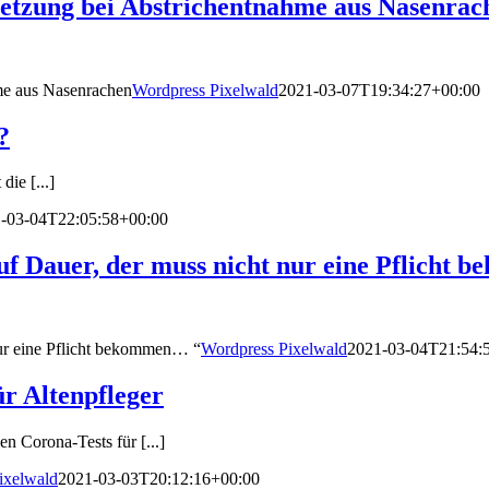
rletzung bei Abstrichentnahme aus Nasenrac
hme aus Nasenrachen
Wordpress Pixelwald
2021-03-07T19:34:27+00:00
?
ie [...]
-03-04T22:05:58+00:00
 auf Dauer, der muss nicht nur eine Pflicht
 nur eine Pflicht bekommen… “
Wordpress Pixelwald
2021-03-04T21:54:
ür Altenpfleger
n Corona-Tests für [...]
ixelwald
2021-03-03T20:12:16+00:00