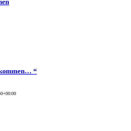
hen
 bekommen… “
50+00:00