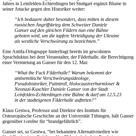
Jahres in Leinfelden-Echterdingen bei Stuttgart ergänzt Blume in
seiner Attacke gegen den Historiker weiter:
“Ich bedauere daher besonders, dass mitten in diesem
russischen Angriffskrieg dem Schweizer Daniele
Ganser auf den gleichen Fildern nun eine Bühne
geboten wird, um die tapfere Verteidigung der Ukraine
als westliche Verschwörung zu bezeichnen.”
Eine Antifa-Ortsgruppe hinterfragt bereits im gewohnten
Sprachduktus bei dem Veranstalter, der Filderhalle, die Berechtigung
einer Vermietung an Ganser für den 12. Mai:
“What the Fuck Filderhalle? Warum bekommt der
antisemitische Verschwörungsideologe,
Pseudohistoriker, Putintroll, Holocaustverharmloser &
Neonazi-Kuschler Daniele Ganser von der Stadt
Leinfelden-Echterdingen eine Bühne & darf am 12.5.23
in der stadteigenen Filderhalle auftreten?”
Klaus Gestwa, Professor und Direktor des Instituts für
Osteuropäische Geschichte an der Universität Tübingen, hält Ganser
gegenüber
t-online
für “brandgefährlich”.
Ganser sei, so Gestwa, “bei bekannten Alternativmedien wie