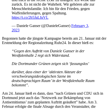
zurück. Es ist nicht die Wahrheit. Wir gehören alle zur
Menschheitsfamilie. Ich bin für den Frieden, gegen
Waffenlieferungen, gegen Spaltung.
https://t.co/2b5JaLfuVL
— Daniele Ganser (@DanieleGanser)
February 3,
2023
Begonnen hatte die jüngste Kampagne bereits am 21. Januar mit der
Erstmeldung der Regionalzeitung Ruhr24. In dieser hieß es:
“Gegen den Auftritt von Daniele Ganser in der
Westfalenhalle 2 regt sich Widerstand.
Die Dortmunder Grünen zeigen sich ‘fassungslos’
darüber, dass einer der ‘aktivsten Akteure der
verschwörungsideologischen Szene im
deutschsprachigen Raum’ in der Westfalenhalle Raum
bekommt”.
Am 24. Januar hieß es dann, dass “nach Grünen und CDU sich in
Dortmund jetzt auch das ‘Netzwerk zur Bekämpfung von
Antisemitismus’ zum geplanten Auftritt geäußert” habe. Am 3.
Februar erfolgte die finale Absage durch den Veranstalter, die