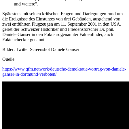
und weitere”.
Spätestens mit seinen kritischen Fragen und Darlegungen rund um
die Ereignisse des Einsturzes von drei Gebäuden, ausgehend von
zwei entführten Flugzeugen am 11. September 2001 in den USA,
geriet der Schweizer Historiker und Friedensforscher Dr. phil.
Daniele Ganser in den Fokus sogenannter Faktenfinder, auch
Faktenchecker genannt.
Bilder: Twitter Screenshot Daniele Ganser
Quelle
https://www.qfm.network/deutsche-demokratie-vortrag-von-daniele-
ganser-in-dortmund-verboten/