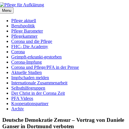
Zum
Inhalt
Menu
springen
Pflege aktuell
Berufspolitik
Pflege Barometer
Pflegekammer
Corona und die Pflege
FHC- Die Academy
Corona
Geimpft-erkrankt-gestorben
Corona-Impfung
Corona und Pflege/PFA in der Presse
Aktuelle Studien
Impfschaden melden
Internationale Zusammenarbeit
Selbsthilfegruppen
Der Christ in der Corona Zeit
PFA Videos
Kooperationspartner
Archiv
Deutsche Demokratie Zensur – Vortrag von Daniele
Ganser in Dortmund verboten