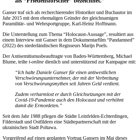
als “Friedensforscher” bezeichnet.”
Ganser traf sich als recherchierender Historiker und Buchautor im
Jahr 2015 mit dem ehemaligen Gründer der gleichnamigen
Paramilitär- und Wehrsportgruppe, Karl-Heinz Hoffmann.
Die Unterstellung zum Thema “Holocaust-Aussage”, resultiert aus
einem Interview mit Ganser in dem Dokumentarfilm “Pandamned”
(2022) des niederländischen Regisseurs Marijn Poels.
Der Antisemitismusbeauftragte von Baden-Württemberg, Michael
Blume, teilte
t-online
dienlich
und unterstützend zur Kampagne mit:
“Ich halte Daniele Ganser für einen antiwestlichen
Verschwörungsunternehmer, der mit der Verbreitung
von Verschwörungsmythen seit Jahren Geld verdient.
Zudem verharmlost er durch Gleichsetzungen mit der
Covid-19-Pandemie auch den Holocaust und verhöhnt
damit die Ermordeten.”
Seit dem Jahr 1988 pflegen die Städte Leinfelden-Echterdingen,
Filderstadt und Ostfildern eine Städtepartnerschaft mit der
ukrainischen Stadt Poltawa.
Vorgreifend auf einen geplanten Vortrag Gansers im Mai dieses