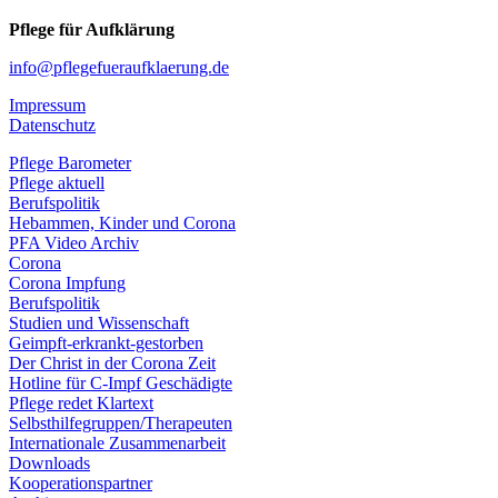
Pflege für Aufklärung
info@pflegefueraufklaerung.de
Impressum
Datenschutz
Pflege Barometer
Pflege aktuell
Berufspolitik
Hebammen, Kinder und Corona
PFA Video Archiv
Corona
Corona Impfung
Berufspolitik
Studien und Wissenschaft
Geimpft-erkrankt-gestorben
Der Christ in der Corona Zeit
Hotline für C-Impf Geschädigte
Pflege redet Klartext
Selbsthilfegruppen/Therapeuten
Internationale Zusammenarbeit
Downloads
Kooperationspartner