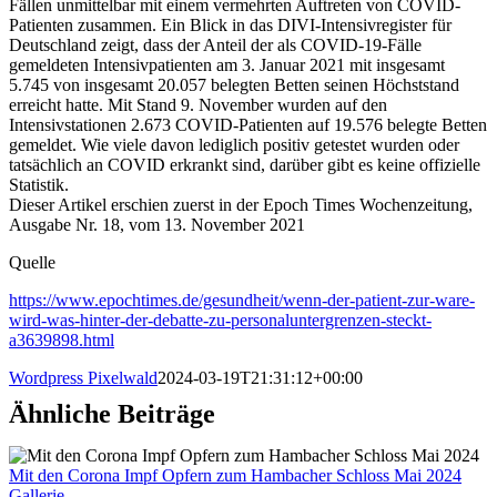
Fällen unmittelbar mit einem vermehrten Auftreten von COVID-
Patienten zusammen. Ein Blick in das DIVI-Intensivregister für
Deutschland zeigt, dass der Anteil der als COVID-19-Fälle
gemeldeten Intensivpatienten am 3. Januar 2021 mit insgesamt
5.745 von insgesamt 20.057 belegten Betten seinen Höchststand
erreicht hatte. Mit Stand 9. November wurden auf den
Intensivstationen 2.673 COVID-Patienten auf 19.576 belegte Betten
gemeldet. Wie viele davon lediglich positiv getestet wurden oder
tatsächlich an COVID erkrankt sind, darüber gibt es keine offizielle
Statistik.
Dieser Artikel erschien zuerst in der Epoch Times Wochenzeitung,
Ausgabe Nr. 18, vom 13. November 2021
Quelle
https://www.epochtimes.de/gesundheit/wenn-der-patient-zur-ware-
wird-was-hinter-der-debatte-zu-personaluntergrenzen-steckt-
a3639898.html
Wordpress Pixelwald
2024-03-19T21:31:12+00:00
Ähnliche Beiträge
Mit den Corona Impf Opfern zum Hambacher Schloss Mai 2024
Gallerie