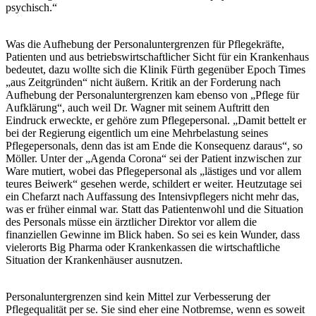
psychisch.“
Was die Aufhebung der Personaluntergrenzen für Pflegekräfte,
Patienten und aus betriebswirtschaftlicher Sicht für ein Krankenhaus
bedeutet, dazu wollte sich die Klinik Fürth gegenüber Epoch Times
„aus Zeitgründen“ nicht äußern. Kritik an der Forderung nach
Aufhebung der Personaluntergrenzen kam ebenso von „Pflege für
Aufklärung“, auch weil Dr. Wagner mit seinem Auftritt den
Eindruck erweckte, er gehöre zum Pflegepersonal. „Damit bettelt er
bei der Regierung eigentlich um eine Mehrbelastung seines
Pflegepersonals, denn das ist am Ende die Konsequenz daraus“, so
Möller. Unter der „Agenda Corona“ sei der Patient inzwischen zur
Ware mutiert, wobei das Pflegepersonal als „lästiges und vor allem
teures Beiwerk“ gesehen werde, schildert er weiter. Heutzutage sei
ein Chefarzt nach Auffassung des Intensivpflegers nicht mehr das,
was er früher einmal war. Statt das Patientenwohl und die Situation
des Personals müsse ein ärztlicher Direktor vor allem die
finanziellen Gewinne im Blick haben. So sei es kein Wunder, dass
vielerorts Big Pharma oder Krankenkassen die wirtschaftliche
Situation der Krankenhäuser ausnutzen.
Personaluntergrenzen sind kein Mittel zur Verbesserung der
Pflegequalität per se. Sie sind eher eine Notbremse, wenn es soweit