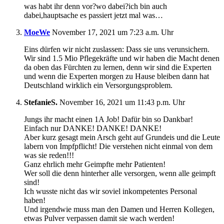
was habt ihr denn vor?wo dabei?ich bin auch
dabei,hauptsache es passiert jetzt mal was…
MoeWe
November 17, 2021 um 7:23 a.m. Uhr
Eins dürfen wir nicht zuslassen: Dass sie uns verunsichern.
Wir sind 1.5 Mio Pflegekräfte und wir haben die Macht denen
da oben das Fürchten zu lernen, denn wir sind die Experten
und wenn die Experten morgen zu Hause bleiben dann hat
Deutschland wirklich ein Versorgungsproblem.
StefanieS.
November 16, 2021 um 11:43 p.m. Uhr
Jungs ihr macht einen 1A Job! Dafür bin so Dankbar!
Einfach nur DANKE! DANKE! DANKE!
Aber kurz gesagt mein Arsch geht auf Grundeis und die Leute
labern von Impfpflicht! Die verstehen nicht einmal von dem
was sie reden!!!
Ganz ehrlich mehr Geimpfte mehr Patienten!
Wer soll die denn hinterher alle versorgen, wenn alle geimpft
sind!
Ich wusste nicht das wir soviel inkompetentes Personal
haben!
Und irgendwie muss man den Damen und Herren Kollegen,
etwas Pulver verpassen damit sie wach werden!