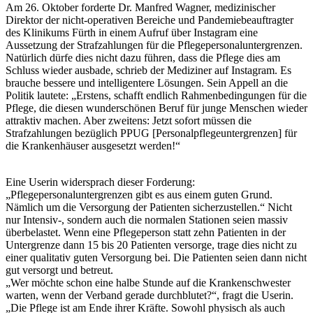
Am 26. Oktober forderte Dr. Manfred Wagner, medizinischer
Direktor der nicht-operativen Bereiche und Pandemiebeauftragter
des Klinikums Fürth in einem Aufruf über Instagram eine
Aussetzung der Strafzahlungen für die Pflegepersonaluntergrenzen.
Natürlich dürfe dies nicht dazu führen, dass die Pflege dies am
Schluss wieder ausbade, schrieb der Mediziner auf Instagram. Es
brauche bessere und intelligentere Lösungen. Sein Appell an die
Politik lautete: „Erstens, schafft endlich Rahmenbedingungen für die
Pflege, die diesen wunderschönen Beruf für junge Menschen wieder
attraktiv machen. Aber zweitens: Jetzt sofort müssen die
Strafzahlungen bezüglich PPUG [Personalpflegeuntergrenzen] für
die Krankenhäuser ausgesetzt werden!“
Eine Userin widersprach dieser Forderung:
„Pflegepersonaluntergrenzen gibt es aus einem guten Grund.
Nämlich um die Versorgung der Patienten sicherzustellen.“ Nicht
nur Intensiv-, sondern auch die normalen Stationen seien massiv
überbelastet. Wenn eine Pflegeperson statt zehn Patienten in der
Untergrenze dann 15 bis 20 Patienten versorge, trage dies nicht zu
einer qualitativ guten Versorgung bei. Die Patienten seien dann nicht
gut versorgt und betreut.
„Wer möchte schon eine halbe Stunde auf die Krankenschwester
warten, wenn der Verband gerade durchblutet?“, fragt die Userin.
„Die Pflege ist am Ende ihrer Kräfte. Sowohl physisch als auch