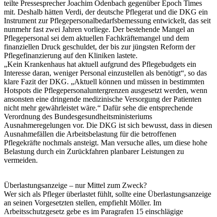
teilte Pressesprecher Joachim Odenbach gegenüber Epoch Times
mit. Deshalb hätten Verdi, der deutsche Pflegerat und die DKG ein
Instrument zur Pflegepersonalbedarfsbemessung entwickelt, das seit
nunmehr fast zwei Jahren vorliege. Der bestehende Mangel an
Pflegepersonal sei dem aktuellen Fachkräftemangel und dem
finanziellen Druck geschuldet, der bis zur jüngsten Reform der
Pflegefinanzierung auf den Kliniken lastete.
„Kein Krankenhaus hat aktuell aufgrund des Pflegebudgets ein
Interesse daran, weniger Personal einzustellen als benötigt“, so das
klare Fazit der DKG. „Aktuell können und müssen in bestimmten
Hotspots die Pflegepersonaluntergrenzen ausgesetzt werden, wenn
ansonsten eine dringende medizinische Versorgung der Patienten
nicht mehr gewährleistet wäre.“ Dafür sehe die entsprechende
Verordnung des Bundesgesundheitsministeriums
Ausnahmeregelungen vor. Die DKG ist sich bewusst, dass in diesen
Ausnahmefällen die Arbeitsbelastung für die betroffenen
Pflegekräfte nochmals ansteigt. Man versuche alles, um diese hohe
Belastung durch ein Zurückfahren planbarer Leistungen zu
vermeiden.
Überlastungsanzeige – nur Mittel zum Zweck?
Wer sich als Pfleger überlastet fühlt, sollte eine Überlastungsanzeige
an seinen Vorgesetzten stellen, empfiehlt Möller. Im
Arbeitsschutzgesetz gebe es im Paragrafen 15 einschlägige