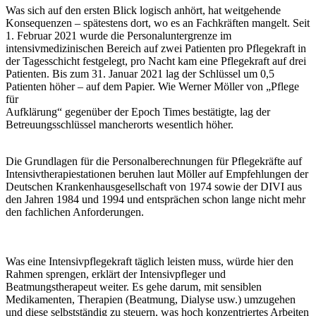
Was sich auf den ersten Blick logisch anhört, hat weitgehende
Konsequenzen – spätestens dort, wo es an Fachkräften mangelt. Seit
1. Februar 2021 wurde die Personaluntergrenze im
intensivmedizinischen Bereich auf zwei Patienten pro Pflegekraft in
der Tagesschicht festgelegt, pro Nacht kam eine Pflegekraft auf drei
Patienten. Bis zum 31. Januar 2021 lag der Schlüssel um 0,5
Patienten höher – auf dem Papier. Wie Werner Möller von „Pflege
für
Aufklärung“ gegenüber der Epoch Times bestätigte, lag der
Betreuungsschlüssel mancherorts wesentlich höher.
Die Grundlagen für die Personalberechnungen für Pflegekräfte auf
Intensivtherapiestationen beruhen laut Möller auf Empfehlungen der
Deutschen Krankenhausgesellschaft von 1974 sowie der DIVI aus
den Jahren 1984 und 1994 und entsprächen schon lange nicht mehr
den fachlichen Anforderungen.
Was eine Intensivpflegekraft täglich leisten muss, würde hier den
Rahmen sprengen, erklärt der Intensivpfleger und
Beatmungstherapeut weiter. Es gehe darum, mit sensiblen
Medikamenten, Therapien (Beatmung, Dialyse usw.) umzugehen
und diese selbstständig zu steuern, was hoch konzentriertes Arbeiten