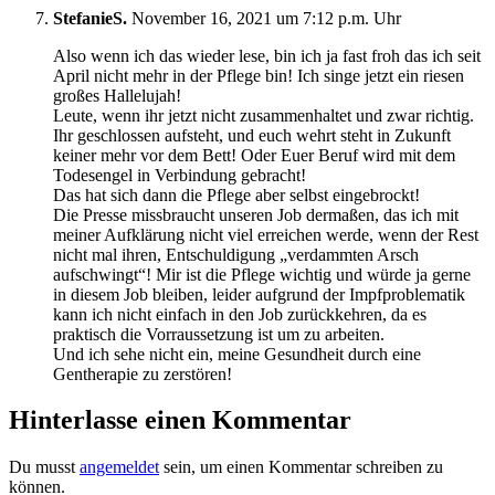
StefanieS.
November 16, 2021 um 7:12 p.m. Uhr
Also wenn ich das wieder lese, bin ich ja fast froh das ich seit
April nicht mehr in der Pflege bin! Ich singe jetzt ein riesen
großes Hallelujah!
Leute, wenn ihr jetzt nicht zusammenhaltet und zwar richtig.
Ihr geschlossen aufsteht, und euch wehrt steht in Zukunft
keiner mehr vor dem Bett! Oder Euer Beruf wird mit dem
Todesengel in Verbindung gebracht!
Das hat sich dann die Pflege aber selbst eingebrockt!
Die Presse missbraucht unseren Job dermaßen, das ich mit
meiner Aufklärung nicht viel erreichen werde, wenn der Rest
nicht mal ihren, Entschuldigung „verdammten Arsch
aufschwingt“! Mir ist die Pflege wichtig und würde ja gerne
in diesem Job bleiben, leider aufgrund der Impfproblematik
kann ich nicht einfach in den Job zurückkehren, da es
praktisch die Vorraussetzung ist um zu arbeiten.
Und ich sehe nicht ein, meine Gesundheit durch eine
Gentherapie zu zerstören!
Hinterlasse einen Kommentar
Du musst
angemeldet
sein, um einen Kommentar schreiben zu
können.