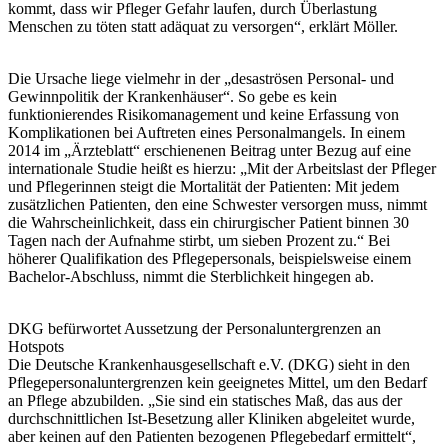
kommt, dass wir Pfleger Gefahr laufen, durch Überlastung
Menschen zu töten statt adäquat zu versorgen“, erklärt Möller.
Die Ursache liege vielmehr in der „desaströsen Personal- und
Gewinnpolitik der Krankenhäuser“. So gebe es kein
funktionierendes Risikomanagement und keine Erfassung von
Komplikationen bei Auftreten eines Personalmangels. In einem
2014 im „Ärzteblatt“ erschienenen Beitrag unter Bezug auf eine
internationale Studie heißt es hierzu: „Mit der Arbeitslast der Pfleger
und Pflegerinnen steigt die Mortalität der Patienten: Mit jedem
zusätzlichen Patienten, den eine Schwester versorgen muss, nimmt
die Wahrscheinlichkeit, dass ein chirurgischer Patient binnen 30
Tagen nach der Aufnahme stirbt, um sieben Prozent zu.“ Bei
höherer Qualifikation des Pflegepersonals, beispielsweise einem
Bachelor-Abschluss, nimmt die Sterblichkeit hingegen ab.
DKG befürwortet Aussetzung der Personaluntergrenzen an
Hotspots
Die Deutsche Krankenhausgesellschaft e.V. (DKG) sieht in den
Pflegepersonaluntergrenzen kein geeignetes Mittel, um den Bedarf
an Pflege abzubilden. „Sie sind ein statisches Maß, das aus der
durchschnittlichen Ist-Besetzung aller Kliniken abgeleitet wurde,
aber keinen auf den Patienten bezogenen Pflegebedarf ermittelt“,