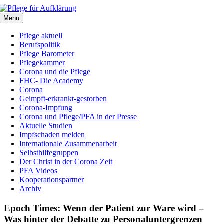
Zum
Inhalt
Menu
springen
Pflege aktuell
Berufspolitik
Pflege Barometer
Pflegekammer
Corona und die Pflege
FHC- Die Academy
Corona
Geimpft-erkrankt-gestorben
Corona-Impfung
Corona und Pflege/PFA in der Presse
Aktuelle Studien
Impfschaden melden
Internationale Zusammenarbeit
Selbsthilfegruppen
Der Christ in der Corona Zeit
PFA Videos
Kooperationspartner
Archiv
Epoch Times: Wenn der Patient zur Ware wird –
Was hinter der Debatte zu Personaluntergrenzen