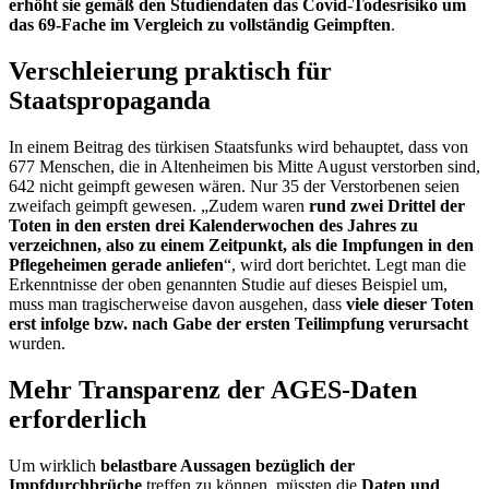
erhöht sie gemäß den Studiendaten das Covid-Todesrisiko um
das 69-Fache im Vergleich zu vollständig Geimpften
.
Verschleierung praktisch für
Staatspropaganda
In einem Beitrag des türkisen Staatsfunks wird behauptet, dass von
677 Menschen, die in Altenheimen bis Mitte August verstorben sind,
642 nicht geimpft gewesen wären. Nur 35 der Verstorbenen seien
zweifach geimpft gewesen. „Zudem waren
rund zwei Drittel der
Toten in den ersten drei Kalenderwochen des Jahres zu
verzeichnen, also zu einem Zeitpunkt, als die Impfungen in den
Pflegeheimen gerade anliefen
“, wird dort berichtet. Legt man die
Erkenntnisse der oben genannten Studie auf dieses Beispiel um,
muss man tragischerweise davon ausgehen, dass
viele dieser Toten
erst infolge bzw. nach Gabe der ersten Teilimpfung verursacht
wurden.
Mehr Transparenz der AGES-Daten
erforderlich
Um wirklich
belastbare Aussagen bezüglich der
Impfdurchbrüche
treffen zu können, müssten die
Daten und