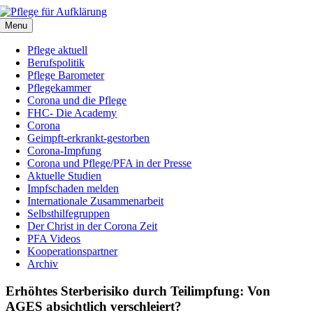
Zum
Inhalt
Menu
springen
Pflege aktuell
Berufspolitik
Pflege Barometer
Pflegekammer
Corona und die Pflege
FHC- Die Academy
Corona
Geimpft-erkrankt-gestorben
Corona-Impfung
Corona und Pflege/PFA in der Presse
Aktuelle Studien
Impfschaden melden
Internationale Zusammenarbeit
Selbsthilfegruppen
Der Christ in der Corona Zeit
PFA Videos
Kooperationspartner
Archiv
Erhöhtes Sterberisiko durch Teilimpfung: Von
AGES absichtlich verschleiert?