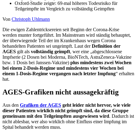
Oxford-Studie zeigte: 69-mal höheres Todesrisiko für
Teilgeimpfte im Vergleich zu vollständig Geimpften
Von
Christoph Uhlmann
Die ewigen Zahlentricksereien seit Beginn der Corona-Krise
werden munter fortgeführt. Im Mainstream wird ständig behauptet,
der überwiegende Teil der im Krankenhaus wegen Corona
behandelten Patienten sei ungeimpft. Laut der
Definition der
AGES
gilt als
vollständig geimpft
, wer eine „abgeschlossene
Impfserie (2 Dosen bei Moderna, BioNTech, AstraZeneca-Vakzine
bzw. 1 Dosis bei Janssen-Vakzine)
plus mindestens zwei Wochen
bei einem 2-Dosis-Regime und mindestens vier Wochen
bei
einem 1-Dosis-Regime vergangen nach letzter Impfung
“ erhalten
hat.
AGES-Grafiken nicht aussagekräftig
Aus den
Grafiken der AGES
geht leider nicht hervor, wie viele
dieser Patienten wirklich nicht geimpft sind, da diese Gruppe
gemeinsam mit den Teilgeimpften ausgewiesen wird
. Dadurch ist
nicht ablesbar, wer also wirklich ohne Einfluss einer Impfung im
Spital behandelt werden muss.