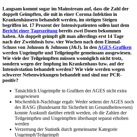
Langsam kommt sogar im Mainstream auf, dass die Zahl der
doppelt Geimpften, die mit in einer Corona-Infektion in
Krankenhäusern behandelt werden, im stetigen Steigen
begriffen ist. 17 Prozent der Intensivpatienten sollen laut dem
Bericht einer Tageszeitung
bereits zwei Dosen bekommen
haben. Als doppelt geimpft gilt man allerdings erst 14 Tage
nach der Zweitdosis bzw. vier Wochen nach dem Einmal-
Schuss von Johnson & Johnson (J&J). In den
AGES-Grafiken
werden Ungeimpfte und Teilgeimpfte gemeinsam ausgewiesen.
Wie viele der Teilgeimpften müssen womöglich nicht trotz,
sondern wegen der Impfung im Krankenhaus bzw. auf der
Intensivstation behandelt werden? Wie viele werden wegen
schwerer Nebenwirkungen behandelt und sind nur PCR-
positiv?
Tatsächlich Ungeimpfte in Grafiken der AGES nicht extra
ausgewiesen
Wochenblick
-Nachfrage ergab: Weder seitens der AGES noch
des BASG (Bundesamt für Sicherheit im Gesundheitswesen)
konnte Auskunft darüber erteilt werden, ob die Zahlen der
Teilgeimpften und Ungeimpften überhaupt separat erhoben
werden
Verzerrung der Statistik durch gemeinsame Kategorie
Ungeimpft/Teilgeimpft