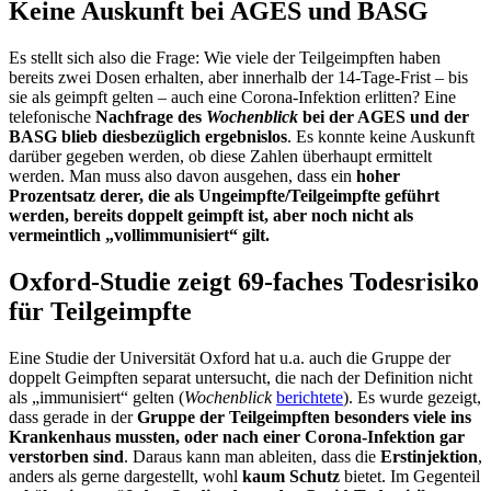
Keine Auskunft bei AGES und BASG
Es stellt sich also die Frage: Wie viele der Teilgeimpften haben
bereits zwei Dosen erhalten, aber innerhalb der 14-Tage-Frist – bis
sie als geimpft gelten – auch eine Corona-Infektion erlitten? Eine
telefonische
Nachfrage des
Wochenblick
bei der AGES und der
BASG blieb diesbezüglich ergebnislos
. Es konnte keine Auskunft
darüber gegeben werden, ob diese Zahlen überhaupt ermittelt
werden. Man muss also davon ausgehen, dass ein
hoher
Prozentsatz derer, die als Ungeimpfte/Teilgeimpfte geführt
werden, bereits doppelt geimpft ist, aber noch nicht als
vermeintlich „vollimmunisiert“ gilt.
Oxford-Studie zeigt 69-faches Todesrisiko
für Teilgeimpfte
Eine Studie der Universität Oxford hat u.a. auch die Gruppe der
doppelt Geimpften separat untersucht, die nach der Definition nicht
als „immunisiert“ gelten (
Wochenblick
berichtete
). Es wurde gezeigt,
dass gerade in der
Gruppe der Teilgeimpften besonders viele ins
Krankenhaus mussten, oder nach einer Corona-Infektion gar
verstorben sind
. Daraus kann man ableiten, dass die
Erstinjektion
,
anders als gerne dargestellt, wohl
kaum Schutz
bietet. Im Gegenteil