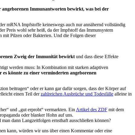
r angeborenen Immunantworten bewirkt, was bei der
se der mRNA Impfstoffe keineswegs auch nur annähernd vollständig
 der Preis wohl sehr heiß, da der Impfstoff das Immunsystem
n mit Pilzen oder Bakterien. Und die Folgen dieser
borenen Zweig der Immunität bewirkt
und dass diese Effekte
igt werden muss: In Kombination mit starken adaptiven
 es könnte zu einer verminderten angeborenen
on beitragen“ oder er kann gar dafür sorgen, dass der Körper auf
leicht einen Teil der
zahlreichen Ausbrüche und Todesfälle
alleine in
cher“ und „gut erprobt“ vermarkten. Ein
Artikel des ZDF
mit dem
ropaganda oder blanker Hohn auf uns.
l man dann Langzeitfolgen ernsthaft ausschließen können?
ehmen kann, würden wir uns über einen Kommentar oder eine