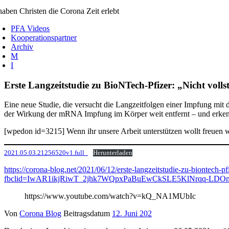
aben Christen die Corona Zeit erlebt
PFA Videos
Kooperationspartner
Archiv
M
I
Erste Langzeitstudie zu BioNTech-Pfizer: „Nicht v
Eine neue Studie, die versucht die Langzeitfolgen einer Impfung mit
der Wirkung der mRNA Impfung im Körper weit entfernt – und erkennt
[wpedon id=3215] Wenn ihr unsere Arbeit unterstützen wollt freuen w
2021.05.03.21256520v1.full_
Herunterladen
https://corona-blog.net/2021/06/12/erste-langzeitstudie-zu-biontec
fbclid=IwAR1ikjRiwT_2jhk7WQpxPaBuEwCkSLE5KlNrqq-LD
https://www.youtube.com/watch?v=kQ_NA1MUbIc
Von
Corona Blog
Beitragsdatum
12. Juni 202