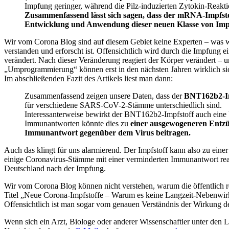
Impfung geringer, während die Pilz-induzierten Zytokin-Reakti
Zusammenfassend lässt sich sagen, dass der mRNA-Impfs
Entwicklung und Anwendung dieser neuen Klasse von Impfst
Wir vom Corona Blog sind auf diesem Gebiet keine Experten – was wi
verstanden und erforscht ist. Offensichtlich wird durch die Impfung 
verändert. Nach dieser Veränderung reagiert der Körper verändert – u
„Umprogrammierung“ können erst in den nächsten Jahren wirklich si
Im abschließenden Fazit des Artikels liest man dann:
Zusammenfassend zeigen unsere Daten, dass der
BNT162b2-Imp
für verschiedene SARS-CoV-2-Stämme unterschiedlich sind.
Interessanterweise bewirkt der BNT162b2-Impfstoff auch ein
Immunantworten könnte dies zu
einer ausgewogeneren Entzü
Immunantwort gegenüber dem Virus beitragen.
Auch das klingt für uns alarmierend. Der Impfstoff kann also zu ei
einige Coronavirus-Stämme mit einer verminderten Immunantwort reagi
Deutschland nach der Impfung.
Wir vom Corona Blog können nicht verstehen, warum die öffentlich r
Titel „Neue Corona-Impfstoffe – Warum es keine Langzeit-Nebenwir
Offensichtlich ist man sogar vom genauen Verständnis der Wirkung d
Wenn sich ein Arzt, Biologe oder anderer Wissenschaftler unter den 