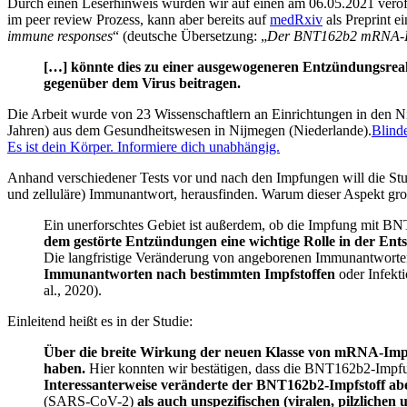
Durch einen Leserhinweis wurden wir auf einen am 06.05.2021 veröffe
im peer review Prozess, kann aber bereits auf
medRxiv
als Preprint ei
immune responses
“ (deutsche Übersetzung: „
Der BNT162b2 mRNA-Imp
[…] könnte dies zu einer ausgewogeneren Entzündungsrea
gegenüber dem Virus beitragen.
Die Arbeit wurde von 23 Wissenschaftlern an Einrichtungen in den N
Jahren) aus dem Gesundheitswesen in Nijmegen (Niederlande).
Blind
Es ist dein Körper. Informiere dich unabhängig.
Anhand verschiedener Tests vor und nach den Impfungen will die St
und zelluläre) Immunantwort, herausfinden. Warum dieser Aspekt große
Ein unerforschtes Gebiet ist außerdem, ob die Impfung mit B
dem gestörte Entzündungen eine wichtige Rolle in der En
Die langfristige Veränderung von angeborenen Immunantworten i
Immunantworten nach bestimmten Impfstoffen
oder Infekt
al., 2020).
Einleitend heißt es in der Studie:
Über die breite Wirkung der neuen Klasse von mRNA-Impfs
haben.
Hier konnten wir bestätigen, dass die BNT162b2-Impfu
Interessanterweise veränderte der BNT162b2-Impfstoff ab
(SARS-CoV-2)
als auch unspezifischen (viralen, pilzlichen 