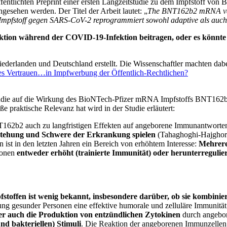
ntlichten Preprint einer ersten Langzeitstudie zu dem Impfstoff von 
ngesehen werden. Der Titel der Arbeit lautet: „
The BNT162b2 mRNA vac
fstoff gegen SARS-CoV-2 reprogrammiert sowohl adaptive als auc
ktion während der COVID-19-Infektion beitragen, oder es könnt
iederlanden und Deutschland erstellt. Die Wissenschaftler machten dab
es Vertrauen…in Impfwerbung der Öffentlich-Rechtlichen?
udie auf die Wirkung des BioNTech-Pfizer mRNA Impfstoffs BNT162b2,
 praktische Relevanz hat wird in der Studie erläutert:
NT162b2 auch zu langfristigen Effekten auf angeborene Immunantworten
tstehung und Schwere der Erkrankung spielen
(Tahaghoghi-Hajghorba
st in den letzten Jahren ein Bereich von erhöhtem Interesse:
Mehrere 
ionen
entweder erhöht (trainierte Immunität) oder herunterregul
toffen ist wenig bekannt, insbesondere darüber, ob sie kombini
ng gesunder Personen eine effektive humorale und zelluläre Immunit
er auch die Produktion von entzündlichen Zytokinen
durch angebo
und bakteriellen) Stimuli
. Die Reaktion der angeborenen Immunzell