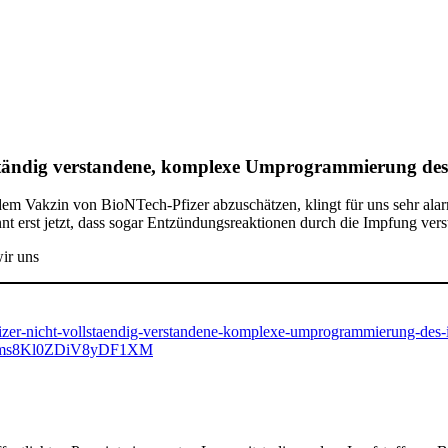
ollständig verstandene, komplexe Umprogrammierung d
 dem Vakzin von BioNTech-Pfizer abzuschätzen, klingt für uns sehr ala
 erst jetzt, dass sogar Entzündungsreaktionen durch die Impfung verst
ir uns
h-pfizer-nicht-vollstaendig-verstandene-komplexe-umprogrammierung-de
Oms8Kl0ZDiV8yDF1XM