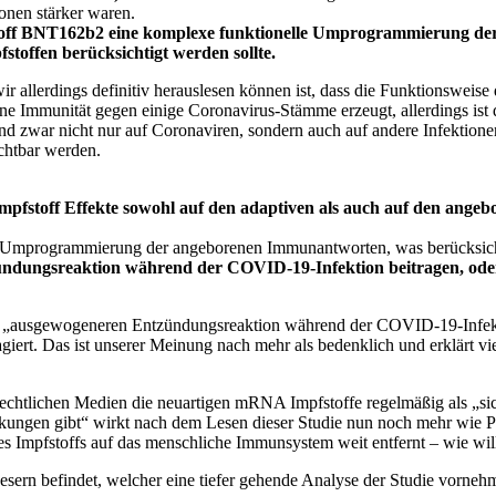
onen stärker waren.
toff BNT162b2 eine komplexe funktionelle Umprogrammierung de
offen berücksichtigt werden sollte.
r allerdings definitiv herauslesen können ist, dass die Funktionswei
eine Immunität gegen einige Coronavirus-Stämme erzeugt, allerdings ist
nd zwar nicht nur auf Coronaviren, sondern auch auf andere Infektione
chtbar werden.
fstoff Effekte sowohl auf den adaptiven als auch auf den ange
e Umprogrammierung der angeborenen Immunantworten, was berücksicht
ndungsreaktion während der COVID-19-Infektion beitragen, oder
ner „ausgewogeneren Entzündungsreaktion während der COVID-19-Infekti
ert. Das ist unserer Meinung nach mehr als bedenklich und erklärt viel
echtlichen Medien die neuartigen mRNA Impfstoffe regelmäßig als „si
kungen gibt“ wirkt nach dem Lesen dieser Studie nun noch mehr wie P
es Impfstoffs auf das menschliche Immunsystem weit entfernt – wie wil
Lesern befindet, welcher eine tiefer gehende Analyse der Studie vorn