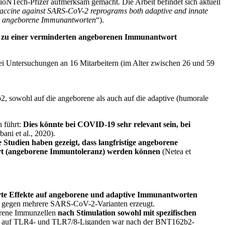
BioNTech-Pfizer aufmerksam gemacht. Die Arbeit befindet sich aktuell
cine against SARS-CoV-2 reprograms both adaptive and innate
h angeborene Immunantworten
“).
e zu einer verminderten angeborenen Immunantwort
ei Untersuchungen an 16 Mitarbeitern (im Alter zwischen 26 und 59
 sowohl auf die angeborene als auch auf die adaptive (humorale
 führt:
Dies könnte bei COVID-19 sehr relevant sein, bei
ni et al., 2020).
Studien haben gezeigt, dass langfristige angeborene
iert (angeborene Immuntoleranz) werden können
(Netea et
erte Effekte auf angeborene und adaptive Immunantworten
ät gegen mehrere SARS-CoV-2-Varianten erzeugt.
rene Immunzellen
nach Stimulation sowohl mit spezifischen
en auf TLR4- und TLR7/8-Liganden war nach der BNT162b2-