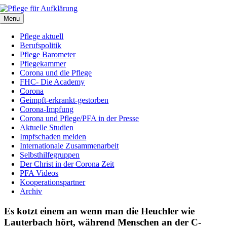
Zum
Inhalt
Menu
springen
Pflege aktuell
Berufspolitik
Pflege Barometer
Pflegekammer
Corona und die Pflege
FHC- Die Academy
Corona
Geimpft-erkrankt-gestorben
Corona-Impfung
Corona und Pflege/PFA in der Presse
Aktuelle Studien
Impfschaden melden
Internationale Zusammenarbeit
Selbsthilfegruppen
Der Christ in der Corona Zeit
PFA Videos
Kooperationspartner
Archiv
Es kotzt einem an wenn man die Heuchler wie
Lauterbach hört, während Menschen an der C-