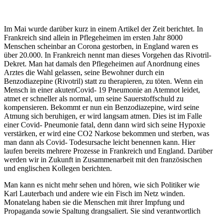
Im Mai wurde darüber kurz in einem Artikel der Zeit berichtet. In
Frankreich sind allein in Pflegeheimen im ersten Jahr 8000
Menschen scheinbar an Corona gestorben, in England waren es
über 20.000. In Frankreich nennt man dieses Vorgehen das Rivotril-
Dekret. Man hat damals den Pflegeheimen auf Anordnung eines
Arztes die Wahl gelassen, seine Bewohner durch ein
Benzodiazepine (Rivotril) statt zu therapieren, zu töten. Wenn ein
Mensch in einer akutenCovid- 19 Pneumonie an Atemnot leidet,
atmet er schneller als normal, um seine Sauerstoffschuld zu
kompensieren. Bekommt er nun ein Benzodiazepine, wird seine
Atmung sich beruhigen, er wird langsam atmen. Dies ist im Falle
einer Covid- Pneumonie fatal, denn dann wird sich seine Hypoxie
verstärken, er wird eine CO2 Narkose bekommen und sterben, was
man dann als Covid- Todesursache leicht benennen kann. Hier
laufen bereits mehrere Prozesse in Frankreich und England. Darüber
werden wir in Zukunft in Zusammenarbeit mit den französischen
und englischen Kollegen berichten.
Man kann es nicht mehr sehen und hören, wie sich Politiker wie
Karl Lauterbach und andere wie ein Fisch im Netz winden.
Monatelang haben sie die Menschen mit ihrer Impfung und
Propaganda sowie Spaltung drangsaliert. Sie sind verantwortlich