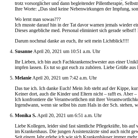
trotz vorsorglicher und dann begleitender Pillentherapie, Selbs
Ihre Worte: „Das sind keine Nebenwirkungen der Impfung, so
Wo lernt man sowas???
Ich musste darauf hin in der Tat davor warnen jemals wieder e
Dieses angebliche med. Personal eliminiert sich gerade selbst!
Darum nochmal danke an euch, ihr seit mein Lichtblick!!!!
Susanne
April 20, 2021 um 10:51 a.m. Uhr
Ihr Lieben, ich bin auch Fachkrankenschwester aus einer Unikli
impfen lassen. Es tut so gut euch zu zuhören. Liebe Grüße aus
Melanie
April 20, 2021 um 7:42 a.m. Uhr
Das tue ich. Ich danke Euch! Mein Job steht auf der Kippe, kurz
Keiner dort, auch die Kinder und Eltern nicht – rafft es. Aber – e
Ich konfrontiere die Verantwortlichen mit ihrer Verantwortlichk
Irgendwann, wenn sie selbst bis zum Hals in der Sch. stehen,
Monika S.
April 20, 2021 um 6:51 a.m. Uhr
Liebe Kollegen, leider sind fast sämtliche Pflegekräfte, bis a
im Krankenhaus. Die jungen Assistenzärzte sind auch nicht g
Seit einem Jahr erlebe ich wie sich Krankenhäuser immer mehr 