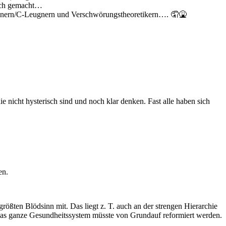
tlich gemacht…
egnern/C-Leugnern und Verschwörungstheoretikern…. 🤦🤮
 nicht hysterisch sind und noch klar denken. Fast alle haben sich
en.
rößten Blödsinn mit. Das liegt z. T. auch an der strengen Hierarchie
Das ganze Gesundheitssystem müsste von Grundauf reformiert werden.