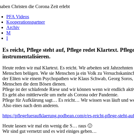
aben Christen die Corona Zeit erlebt
PFA Videos
Kooperationspartner
Archiv
M
I
Es reicht, Pflege steht auf, Pflege redet Klartext. Pf
instrumentalisieren.
Heute reden wir mal Klartext. Es reicht. Wir arbeiten seit Jahrzehnte
Menschen belügen. Wie sie Menschen ja ein Volk zu Versuchskaninch
der Eliten wie einem Psychopathen wie Klaus Schwab, Georg Soros, 
Menschen die dem Bösen dienen.
Pflege ist der schlafende Riese und wir können wenn wir endlich ak
Es geht also mittlerweile um mehr als Corona oder Pandemie.
Pflege für Aufklärung sagt… Es reicht… Wir wissen was läuft und we
Also eines nach dem anderen.
https://pflegefueraufklaerung.podbean.com/e/es-reicht-pflege-steht-au
Heute lassen wir mal ein wenig die S… raus 🙂
Wir sind gut vernetzt und es wird einiges geben…