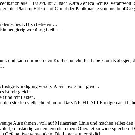
tmedikation alle 1 1/2 std. Ibu.), nach Astra Zeneca Schuss, verantwor
ndern der Placebo Effekt, auf Grund der Panikmache von uns Impf-G
in deutsches KH zu betreten….
! Bin neugierig wer übrig bleibt…
nik und kann nur noch den Kopf schütteln. Ich habe kaum Kollegen, die
 H.
fristige Kündigung voraus. Aber – es ist mir gleich.
s ist mir gleich.
eit und mit Fakten.
 werden sie sich vielleicht erinnern. Dass NICHT ALLE mitgemacht hab
uf wenige Ausnahmen , voll auf Mainstream-Linie und machen selbst den g
ewöhnt, selbständig zu denken oder einem Oberarzt zu widersprechen. 
in Gefängnisse verwandeln. Die Lage ist unerträglich.