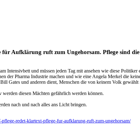
lege für Aufklärung ruft zum Ungehorsam. Pflege sind di
n am Intensivbett und müssen jeden Tag mit ansehen wie diese Politiker
en der Pharma Industrie machen und wie eine Angela Merkel die keine
Bill Gates und anderen dient, Menschen die von keinem Volk gewählt 
tiv werden diesen Mächten gefährlich werden können.
rden nach und nach alles ans Licht bringen.
f-pflege-redet-klartext-pflege-fur-aufklarung-ruft-zum-ungehorsam/