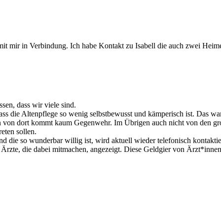
t mir in Verbindung. Ich habe Kontakt zu Isabell die auch zwei Heime 
en, dass wir viele sind.
dass die Altenpflege so wenig selbstbewusst und kämperisch ist. Das w
 denn von dort kommt kaum Gegenwehr. Im Übrigen auch nicht von den g
eten sollen.
 und die so wunderbar willig ist, wird aktuell wieder telefonisch kontakt
n Ärzte, die dabei mitmachen, angezeigt. Diese Geldgier von Ärzt*inn