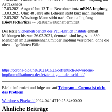
AstraZeneca
17.03.2021 Augustfehn: 13 Tote Bewohner trotz
mRNA Impfung
13.03.2021 Ulm: 48 Jahre alte Lehrerin stirbt kurz nach Impfung
12.03.2021 Würzburg: Mann stirbt nach Corona Impfung
(
BioNTech/Pfizer
) – Staatsanwaltschaft ermittelt
Der letzte
Sicherheitsbericht des Paul-Ehrlich Instituts
enthält
Meldungen bis zum 26.02.2021, demnach sind insgesamt 330
Menschen im Zusammenhang mit der Impfung verstorben, ohne die
oben aufgeführten Fälle.
https://corona-blog.net/2021/03/23/oeffentlich-gewordene-
impfkomplikationen-der-letzten-tage-in-deutschland/
Bleibe informiert und folge uns auf
Telegram – Corona ist nicht
das Problem
Wordpress Pixelwald
2024-04-14T10:25:34+00:00
Ähnliche Beiträge