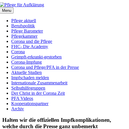
Zum
Inhalt
Menu
springen
Pflege aktuell
Berufspolitik
Pflege Barometer
Pflegekammer
Corona und die Pflege
FHC- Die Academy
Corona
Geimpft-erkrankt-gestorben
Corona-Impfung
Corona und Pflege/PFA in der Presse
Aktuelle Studien
Impfschaden melden
Internationale Zusammenarbeit
Selbsthilfegruppen
Der Christ in der Corona Zeit
PFA Videos
Kooperationspartner
Archiv
Halten wir die offiziellen Impfkomplikationen,
welche durch die Presse ganz unbemerkt