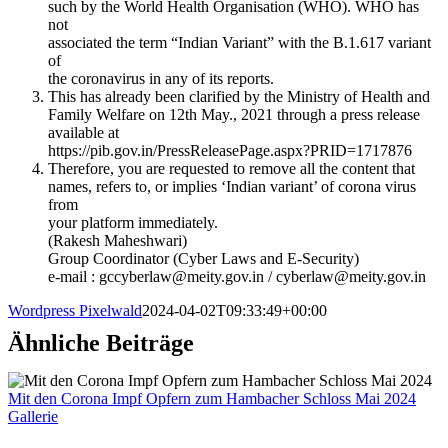
such by the World Health Organisation (WHO). WHO has
not
associated the term “Indian Variant” with the B.1.617 variant
of
the coronavirus in any of its reports.
This has already been clarified by the Ministry of Health and
Family Welfare on 12th May., 2021 through a press release
available at
https://pib.gov.in/PressReleasePage.aspx?PRID=1717876
Therefore, you are requested to remove all the content that
names, refers to, or implies ‘Indian variant’ of corona virus
from
your platform immediately.
(Rakesh Maheshwari)
Group Coordinator (Cyber Laws and E-Security)
e-mail :
gccyberlaw@meity.gov.in
/
cyberlaw@meity.gov.in
Wordpress Pixelwald
2024-04-02T09:33:49+00:00
Ähnliche Beiträge
Mit den Corona Impf Opfern zum Hambacher Schloss Mai 2024
Gallerie