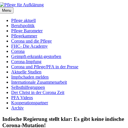
Zum
Inhalt
Menu
springen
Pflege aktuell
Berufspolitik
Pflege Barometer
Pflegekammer
Corona und die Pflege
FHC- Die Academy
Corona
Geimpft-erkrankt-gestorben
Corona-Impfung
Corona und Pflege/PFA in der Presse
Aktuelle Studien
Impfschaden melden
Internationale Zusammenarbeit
Selbsthilfegruppen
Der Christ in der Corona Zeit
PFA Videos
Kooperationspartner
Archiv
Indische Regierung stellt klar: Es gibt keine indische
Corona-Mutation!