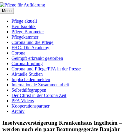
Zum
Inhalt
Menu
springen
Pflege aktuell
Berufspolitik
Pflege Barometer
Pflegekammer
Corona und die Pflege
FHC- Die Academy
Corona
Geimpft-erkrankt-gestorben
Corona-Impfung
Corona und Pflege/PFA in der Presse
Aktuelle Studien
Impfschaden melden
Internationale Zusammenarbeit
Selbsthilfegruppen
Der Christ in der Corona Zeit
PFA Videos
Kooperationspartner
Archiv
Insolvenzversteigerung Krankenhaus Ingelheim –
werden noch ein paar Beatmungsgeräte Baujahr