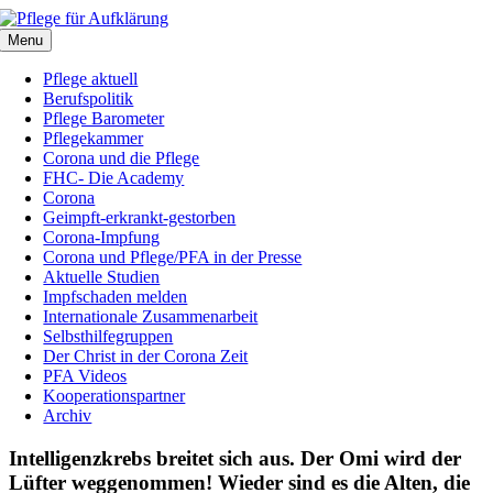
Zum
Inhalt
Menu
springen
Pflege aktuell
Berufspolitik
Pflege Barometer
Pflegekammer
Corona und die Pflege
FHC- Die Academy
Corona
Geimpft-erkrankt-gestorben
Corona-Impfung
Corona und Pflege/PFA in der Presse
Aktuelle Studien
Impfschaden melden
Internationale Zusammenarbeit
Selbsthilfegruppen
Der Christ in der Corona Zeit
PFA Videos
Kooperationspartner
Archiv
Intelligenzkrebs breitet sich aus. Der Omi wird der
Lüfter weggenommen! Wieder sind es die Alten, die