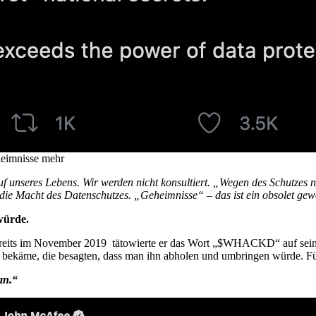
heimnisse mehr
f unseres Lebens. Wir werden nicht konsultiert. „Wegen des Schutzes 
die Macht des Datenschutzes. „Geheimnisse“ – das ist ein obsolet gew
würde.
Bereits im November 2019 tätowierte er das Wort „$WHACKD“ auf sei
n bekäme, die besagten, dass man ihn abholen und umbringen würde. Für 
an.“