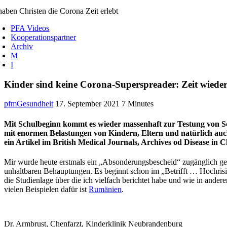
aben Christen die Corona Zeit erlebt
PFA Videos
Kooperationspartner
Archiv
M
I
Kinder sind keine Corona-Superspreader: Zeit wieder
pfm
Gesundheit
17. September 2021 7 Minutes
Mit Schulbeginn kommt es wieder massenhaft zur Testung von Schu
mit enormen Belastungen von Kindern, Eltern und natürlich auc
ein Artikel im British Medical Journals, Archives od Disease in 
Mir wurde heute erstmals ein „Absonderungsbescheid“ zugänglich gemac
unhaltbaren Behauptungen. Es beginnt schon im „Betrifft … Hochri
die Studienlage über die ich vielfach berichtet habe und wie in ander
vielen Beispielen dafür ist
Rumänien
.
Dr. Armbrust, Chenfarzt, Kinderklinik Neubrandenburg