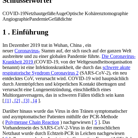
Schlüsselwörter
COVID-19NetzhautgefäßeAugeOptische Kohärenztomographie
AngiographiePandemieGefäßdichte
1 . Einführung
Im Dezember 2019 trat in Wuhan, China , ein
neuer
Coronavirus-
Stamm auf, der sich rasch auf der ganzen Welt
ausbreitete und zu einer globalen Pandemie führte.
Die Coronavirus-
Krankheit 2019
(COVID-19, von der Weltgesundheitsorganisation
benannt) ist eine Infektionskrankheit, die durch das
schwere akute
respiratorische Syndrom Coronavirus 2
(SARS-CoV-2), ein neu
entdecktes CoV, verursacht wird. COVID-19 wird hauptsächlich
durch Atemtröpfchen und körperlichen Kontakt übertragen und
verursacht eine Lungenentzündung, einschließlich eines
Multiorganversagens, das in schweren Fällen tödlich sein kann
[
[1]
,
[2]
,
[3]
,
[4
].
Darüber hinaus wurde das Virus in den Tränen symptomatischer
und asymptomatischer Patienten mithilfe der PCR-Methode
(
Polymerase Chain Reaction
) nachgewiesen [
5
]. Das
Vorhandensein des SARS-CoV-2-Virus in der menschlichen
Netzhaut wurde durch Echtzeit-PCR in Leichen nachgewiesen