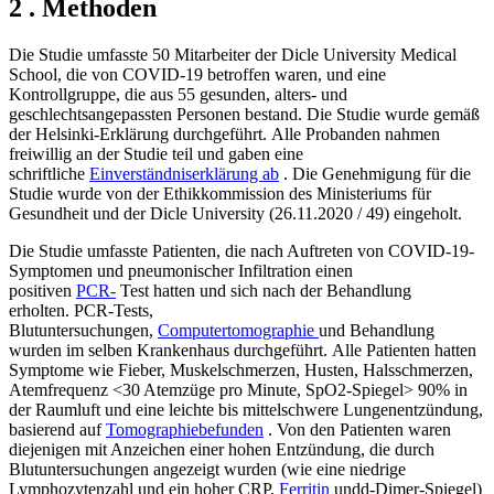
2 . Methoden
Die Studie umfasste 50 Mitarbeiter der Dicle University Medical
School, die von COVID-19 betroffen waren, und eine
Kontrollgruppe, die aus 55 gesunden, alters- und
geschlechtsangepassten Personen bestand. Die Studie wurde gemäß
der Helsinki-Erklärung durchgeführt. Alle Probanden nahmen
freiwillig an der Studie teil und gaben eine
schriftliche
Einverständniserklärung ab
. Die Genehmigung für die
Studie wurde von der Ethikkommission des Ministeriums für
Gesundheit und der Dicle University (26.11.2020 / 49) eingeholt.
Die Studie umfasste Patienten, die nach Auftreten von COVID-19-
Symptomen und pneumonischer Infiltration einen
positiven
PCR-
Test hatten und sich nach der Behandlung
erholten. PCR-Tests,
Blutuntersuchungen,
Computertomographie
und Behandlung
wurden im selben Krankenhaus durchgeführt. Alle Patienten hatten
Symptome wie Fieber, Muskelschmerzen, Husten, Halsschmerzen,
Atemfrequenz <30 Atemzüge pro Minute, SpO2-Spiegel> 90% in
der Raumluft und eine leichte bis mittelschwere Lungenentzündung,
basierend auf
Tomographiebefunden
. Von den Patienten waren
diejenigen mit Anzeichen einer hohen Entzündung, die durch
Blutuntersuchungen angezeigt wurden (wie eine niedrige
Lymphozytenzahl und ein hoher CRP,
Ferritin
undd-Dimer-Spiegel)