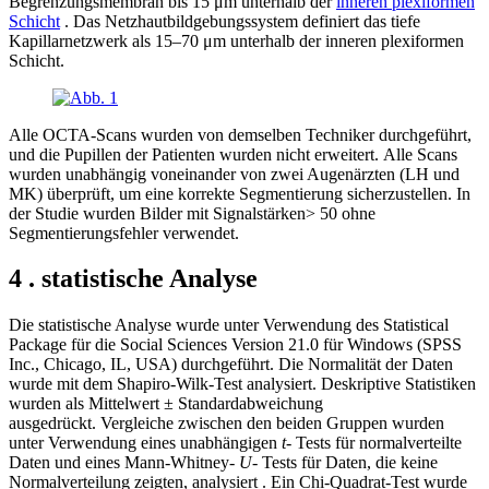
Begrenzungsmembran bis 15 μm unterhalb der
inneren plexiformen
Schicht
. Das Netzhautbildgebungssystem definiert das tiefe
Kapillarnetzwerk als 15–70 μm unterhalb der inneren plexiformen
Schicht.
Alle OCTA-Scans wurden von demselben Techniker durchgeführt,
und die Pupillen der Patienten wurden nicht erweitert. Alle Scans
wurden unabhängig voneinander von zwei Augenärzten (LH und
MK) überprüft, um eine korrekte Segmentierung sicherzustellen. In
der Studie wurden Bilder mit Signalstärken> 50 ohne
Segmentierungsfehler verwendet.
4 . statistische Analyse
Die statistische Analyse wurde unter Verwendung des Statistical
Package für die Social Sciences Version 21.0 für Windows (SPSS
Inc., Chicago, IL, USA) durchgeführt. Die Normalität der Daten
wurde mit dem Shapiro-Wilk-Test analysiert. Deskriptive Statistiken
wurden als Mittelwert ± Standardabweichung
ausgedrückt. Vergleiche zwischen den beiden Gruppen wurden
unter Verwendung eines unabhängigen
t-
Tests für normalverteilte
Daten und eines Mann-Whitney-
U-
Tests für Daten, die keine
Normalverteilung zeigten, analysiert . Ein Chi-Quadrat-Test wurde