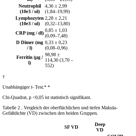
Neutrophil
4,36 ± 2,99
(10e3 / ul)
(1,84–19,99)
Lymphozyten
2,28 ± 2,21
(10e3 / ul)
(0,32–13,80)
0,85 ± 1,03
CRP (mg / dl)
(0,09–7,48)
D Dimer (mg
0,33 ± 0,23
/ l)
(0,08–0,96)
98,98 ±
Ferritin (μg /
114,30 (3,70 –
l)
552)
†
Unabhängiger
t-
Test.* *
Chi-Quadrat, p <0,05 ist statistisch signifikant.
Tabelle 2 . Vergleich der oberflächlichen und tiefen Makula-
Gefäßdichte (VD) zwischen den beiden Gruppen.
Deep
SF VD
VD