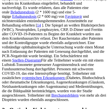
wurden ins Krankenhaus eingeliefert, behandelt und
nachverfolgt. Es wurde erfahren, dass alle Patienten eine
orale
Beladungsdosis
(2 * 1600 mg) und eine 5-
tägige
Erhaltungsdosis
(2 * 600 mg) von
Favipiravir
und
nichtsteroidalen entzündungshemmenden Arzneimitteln zur
Behandlung erhielten [
14
]. Die Spiegel an weißen Blutkörperchen
(WBC), Neutrophilen, Lymphozyten, CRP, D-Dimer und Ferritin
aller COVID-19-Patienten zu Beginn der Krankheit wurden aus
dem Krankenhausarchiv erfasst. Der Raucherstatus aller Patienten
und der Kontrollgruppe wurde ebenfalls aufgezeichnet. Eine
vollständige ophthalmologische Untersuchung wurde einen Monat
nach Entlassung der Patienten mit Genesung durchgeführt, und die
PCR-Negativität wurde bestätigt. Ein Sehschärfetest mit
einem
Snellen-Diagramm
Für alle Teilnehmer wurde ein mit einem
Luftstoß-Tonometer gemessener Augeninnendruck und eine
Fundusuntersuchung durchgeführt. Personen mit schwerem
COVID-19, das eine Intensivpflege benötigt, Teilnehmer mit
zusätzlichen
systemischen Erkrankungen
(Diabetes, Bluthochdruck
oder rheumatische Erkrankungen), Augenerkrankungen (Glaukom,
Netzhauterkrankungen oder Augentrauma) und Medientrübungen,
die die Bildqualität beeinträchtigen, wurden von der Studie
ausgeschlossen. Teilnehmer mit
Brechungsfehlern
von mehr als drei
Dioptrien wurden ebenfalls ausgeschlossen.