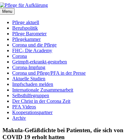
Zum
Inhalt
Menu
springen
Pflege aktuell
Berufspolitik
Pflege Barometer
Pflegekammer
Corona und die Pflege
FHC- Die Academy
Corona
Geimpft-erkrankt-gestorben
Corona-Impfung
Corona und Pflege/PFA in der Presse
Aktuelle Studien
Impfschaden melden
Internationale Zusammenarbeit
Selbsthilfegruppen
Der Christ in der Corona Zeit
PFA Videos
Kooperationspartner
Archiv
Makula-Gefäßdichte bei Patienten, die sich von
COVID 19 erholt hatten