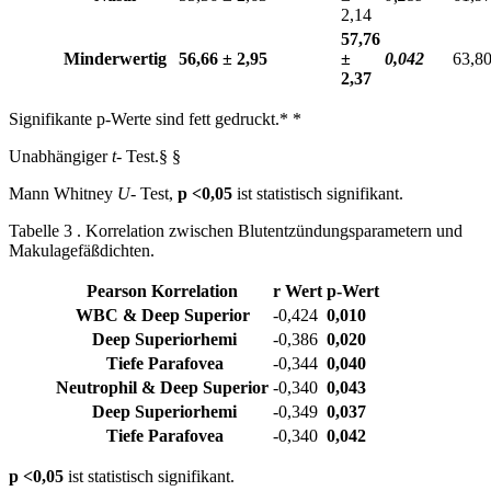
2,14
57,76
Minderwertig
56,66 ± 2,95
±
0,042
63,80
2,37
Signifikante p-Werte sind fett gedruckt.* *
Unabhängiger
t-
Test.§ §
Mann Whitney
U-
Test,
p <0,05
ist statistisch signifikant.
Tabelle 3 . Korrelation zwischen Blutentzündungsparametern und
Makulagefäßdichten.
Pearson Korrelation
r Wert
p-Wert
WBC
& Deep Superior
-0,424
0,010
Deep Superiorhemi
-0,386
0,020
Tiefe Parafovea
-0,344
0,040
Neutrophil
& Deep Superior
-0,340
0,043
Deep Superiorhemi
-0,349
0,037
Tiefe Parafovea
-0,340
0,042
p <0,05
ist statistisch signifikant.