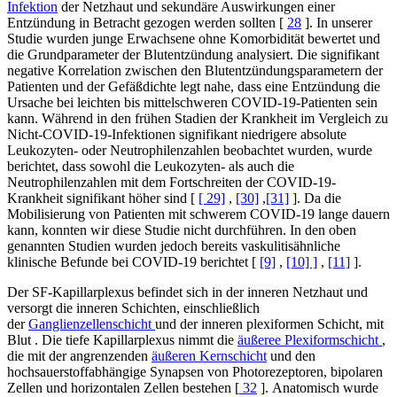
Infektion
der Netzhaut und sekundäre Auswirkungen einer
Entzündung in Betracht gezogen werden sollten [
28
]. In unserer
Studie wurden junge Erwachsene ohne Komorbidität bewertet und
die Grundparameter der Blutentzündung analysiert. Die signifikant
negative Korrelation zwischen den Blutentzündungsparametern der
Patienten und der Gefäßdichte legt nahe, dass eine Entzündung die
Ursache bei leichten bis mittelschweren COVID-19-Patienten sein
kann. Während in den frühen Stadien der Krankheit im Vergleich zu
Nicht-COVID-19-Infektionen signifikant niedrigere absolute
Leukozyten- oder Neutrophilenzahlen beobachtet wurden, wurde
berichtet, dass sowohl die Leukozyten- als auch die
Neutrophilenzahlen mit dem Fortschreiten der COVID-19-
Krankheit signifikant höher sind [
[ 29]
,
[30]
,
[31]
]. Da die
Mobilisierung von Patienten mit schwerem COVID-19 lange dauern
kann, konnten wir diese Studie nicht durchführen. In den oben
genannten Studien wurden jedoch bereits vaskulitisähnliche
klinische Befunde bei COVID-19 berichtet [
[9]
,
[10] ]
,
[11]
].
Der SF-Kapillarplexus befindet sich in der inneren Netzhaut und
versorgt die inneren Schichten, einschließlich
der
Ganglienzellenschicht
und der inneren plexiformen Schicht, mit
Blut . Die tiefe Kapillarplexus nimmt die
äußeree Plexiformschicht
,
die mit der angrenzenden
äußeren Kernschicht
und den
hochsauerstoffabhängige Synapsen von Photorezeptoren, bipolaren
Zellen und horizontalen Zellen bestehen [
32
]. Anatomisch wurde