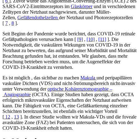
[
6
]. Zuvor wurde das Angiotensin-Converting-Enzym (ACE) 2 des
SARS-CoV2-Eintrittsrezeptors im
Glaskörper
und in verschiedenen
Zelltypen der Netzhaut nachgewiesen, darunter Müller-
Zellen,
Gefäßendothelzellen
der Netzhaut und Photorezeptorzellen
[
7
,
8
].
Seit Beginn der Pandemie wurde berichtet, dass COVID-19 retinale
Gefäßpathologien verursachen kann [
[9]
,
[10]
,
[11]
]. Die
Notwendigkeit, die vaskulären Wirkungen von COVID-19 in der
Netzhaut zu bewerten, das aufgrund seiner Morbidität und Mortalität
Beachtung gefunden hat, ist entstanden. Wir glauben, dass mehr
Forschung betrieben werden muss, um die Augeneffekte der
COVID-19-Krankheit zu verstehen.
Es ist möglich , das sichtbar zu machen
Makula
und peripapillären
vaskuläre Dichten (VDS) und nicht-Strömungsbereich nicht-invasiv
unter Verwendung der
optische Kohärenztomographie –
Angiographie
(OCTA). Einige Studien haben gezeigt, dass OCTA
erfolgreich mikrovaskuläre Eigenschaften der Netzhaut aufweisen
kann. Die Fähigkeit von OCTA, eine Gefäßkartierung einzelner
Schichten bereitzustellen, ist ebenfalls ein wichtiger Vorteil
[
12
,
13
]. In dieser Studie wollten wir Makula-VDs und die foveale
avaskuläre Zone (FAZ) bei Patienten untersuchen, die sich von der
COVID-19-Krankheit erholt hatten.