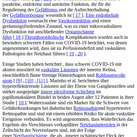
parakrine, endokrine und autokrine Funktion, die für die
Regulierung des
Gefäßtonus
und die Aufrechterhaltung
der
Gefäßhomöostase
wesentlich ist [
17
].
Eine endotheliale
Dysfunktion
verursacht eine
Vasokonstriktion
und einen
gerinnungsfördernden Zustand, was zu einer mikrovaskulären
Dysfunktion mit anschließender
Organischämie
führt
[
18
].
Thromboembolische
Komplikationen wurden auch in
besonders schweren Fällen von COVID-19 berichtet, von denen
angenommen wird, dass sie zu Perfusionsdefizit und vaskulären
Pathologien der Netzhaut führen [
19
,
20
].
Einige Studien haben berichtet , dass schwere COVID-19 mit
akuten assoziiert ist
vaskuläre Läsionen
der inneren Retina,
einschließlich flame förmige Hämorrhagien und
Rohbaumwolle
spots
[
[9]
,
[10]
,
[11]
]. Marinho et al. berichteten über
hyperreflektierende Läsionen auf der Ebene von Ganglienzellen und
stärker ausgeprägte
innere plexiforme Schichten
im
papillomakulären Bündel in beiden Augen aller 12 Patienten in ihrer
Studie [
10
]. Watteexsudate sind ein Marker für die Schwere von
Gefäßerkrankungen bei diabetischer
Retinopathie
und hypertensive
Retinopathie und sind mit einem erhöhten Risiko für akute vaskuläre
Ereignisse verbunden. Es wird angenommen, dass Watteflecken das
Ergebnis des Verschlusses vorkapillärer
Netzhautarteriolen
in der
Zellschicht der Nervenfasern sind, mit der Folge
einer
Netzhautischämie,
die als „innerer ischämischer Fleck der