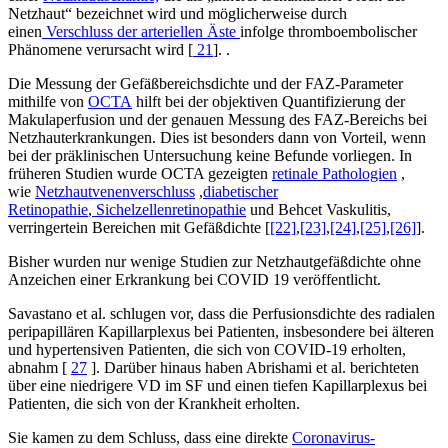
Netzhaut“ bezeichnet wird und möglicherweise durch
einen
Verschluss der arteriellen Äste
infolge thromboembolischer
Phänomene verursacht wird [
21
]. .
Die Messung der Gefäßbereichsdichte und der FAZ-Parameter
mithilfe von
OCTA
hilft bei der objektiven Quantifizierung der
Makulaperfusion und der genauen Messung des FAZ-Bereichs bei
Netzhauterkrankungen. Dies ist besonders dann von Vorteil, wenn
bei der präklinischen Untersuchung keine Befunde vorliegen. In
früheren Studien wurde OCTA gezeigten
retinale Pathologien
,
wie
Netzhautvenenverschluss
,
diabetischer
Retinopathie
,
Sichelzellenretinopathie
und Behcet Vaskulitis,
verringertein Bereichen mit Gefäßdichte [
[22]
,
[23]
,
[24]
,
[25]
,
[26]
].
Bisher wurden nur wenige Studien zur Netzhautgefäßdichte ohne
Anzeichen einer Erkrankung bei COVID 19 veröffentlicht.
Savastano et al. schlugen vor, dass die Perfusionsdichte des radialen
peripapillären Kapillarplexus bei Patienten, insbesondere bei älteren
und hypertensiven Patienten, die sich von COVID-19 erholten,
abnahm [
27
]. Darüber hinaus haben Abrishami et al. berichteten
über eine niedrigere VD im SF und einen tiefen Kapillarplexus bei
Patienten, die sich von der Krankheit erholten.
Sie kamen zu dem Schluss, dass eine direkte
Coronavirus-