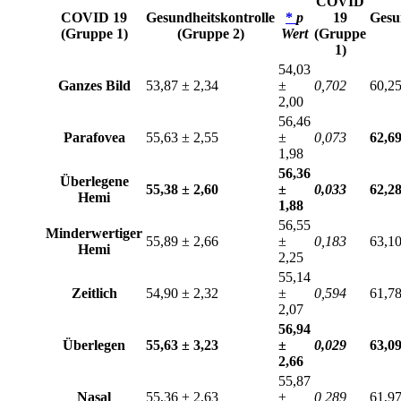
COVID
COVID 19
Gesundheitskontrolle
*
p
19
Gesu
(Gruppe 1)
(Gruppe 2)
Wert
(Gruppe
1)
54,03
Ganzes Bild
53,87 ± 2,34
±
0,702
60,25
2,00
56,46
Parafovea
55,63 ± 2,55
±
0,073
62,69
1,98
56,36
Überlegene
55,38 ± 2,60
±
0,033
62,28
Hemi
1,88
56,55
Minderwertiger
55,89 ± 2,66
±
0,183
63,10
Hemi
2,25
55,14
Zeitlich
54,90 ± 2,32
±
0,594
61,78
2,07
56,94
Überlegen
55,63 ± 3,23
±
0,029
63,09
2,66
55,87
Nasal
55,36 ± 2,63
±
0,289
61,97