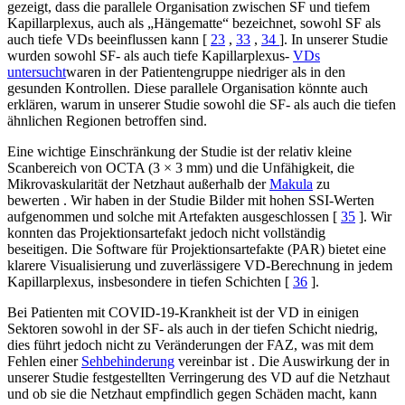
gezeigt, dass die parallele Organisation zwischen SF und tiefem
Kapillarplexus, auch als „Hängematte“ bezeichnet, sowohl SF als
auch tiefe VDs beeinflussen kann [
23
,
33
,
34
]. In unserer Studie
wurden sowohl SF- als auch tiefe Kapillarplexus-
VDs
untersucht
waren in der Patientengruppe niedriger als in den
gesunden Kontrollen. Diese parallele Organisation könnte auch
erklären, warum in unserer Studie sowohl die SF- als auch die tiefen
ähnlichen Regionen betroffen sind.
Eine wichtige Einschränkung der Studie ist der relativ kleine
Scanbereich von OCTA (3 × 3 mm) und die Unfähigkeit, die
Mikrovaskularität der Netzhaut außerhalb der
Makula
zu
bewerten . Wir haben in der Studie Bilder mit hohen SSI-Werten
aufgenommen und solche mit Artefakten ausgeschlossen [
35
]. Wir
konnten das Projektionsartefakt jedoch nicht vollständig
beseitigen. Die Software für Projektionsartefakte (PAR) bietet eine
klarere Visualisierung und zuverlässigere VD-Berechnung in jedem
Kapillarplexus, insbesondere in tiefen Schichten [
36
].
Bei Patienten mit COVID-19-Krankheit ist der VD in einigen
Sektoren sowohl in der SF- als auch in der tiefen Schicht niedrig,
dies führt jedoch nicht zu Veränderungen der FAZ, was mit dem
Fehlen einer
Sehbehinderung
vereinbar ist . Die Auswirkung der in
unserer Studie festgestellten Verringerung des VD auf die Netzhaut
und ob sie die Netzhaut empfindlich gegen Schäden macht, kann