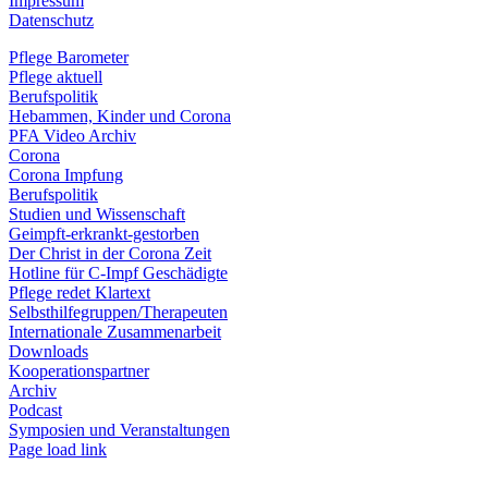
Impressum
Datenschutz
Pflege Barometer
Pflege aktuell
Berufspolitik
Hebammen, Kinder und Corona
PFA Video Archiv
Corona
Corona Impfung
Berufspolitik
Studien und Wissenschaft
Geimpft-erkrankt-gestorben
Der Christ in der Corona Zeit
Hotline für C-Impf Geschädigte
Pflege redet Klartext
Selbsthilfegruppen/Therapeuten
Internationale Zusammenarbeit
Downloads
Kooperationspartner
Archiv
Podcast
Symposien und Veranstaltungen
Page load link
Nach
oben