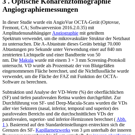
3 . Optische Kohärenztomographie
Angiographiemessungen
In dieser Studie wurde ein AngioVue OCTA-Gerät (Optovue,
Fremont, CA; Softwareversion 2016.2.0.35) mit
Amplitudenunabhängiger
Angiographie
mit geteiltem
Spektrum verwendet, um die mikrovaskuläre Struktur der Netzhaut
zu untersuchen. Die A-Abtastrate dieses Geräts beträgt 70.000
Abtastungen pro Sekunde unter Verwendung einer auf 840 nm
zentrierten Lichtquelle und einer Bandbreite von 50
nm. Die
Makula
wurde mit einem 3 × 3 mm Screening-Protokoll
untersucht. VD wurde als Prozentsatz der von Blutgefäßen
eingenommenen Fläche berechnet, und die Nichtflussfläche wurde
verwendet, um die Fläche der FAZ mit Funktion der OCTA-
Software zu berechnen.
Subtraktion und Analyse der VD-Werte (%) der oberflächlichen
(SF) und tiefen parafovealen Retina wurden durchgeführt. Zur
Durchführung von SF- und Deep-Macula-Scans wurden die VDs
aller vier Sektoren (nasal, inferior, temporal und superior) des
parafovealen Bereichs und die durchschnittlichen VDs der
parafovealen, superior- und inferior-Hemizonen berechnet (
Abb.
1
). Basierend auf den Standardeinstellungen erstreckten sich die
Grenzen des SF-
Kapillarnetzwerks
von 3 μm unterhalb der inneren