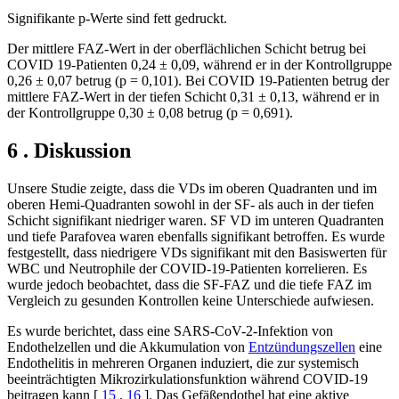
Signifikante p-Werte sind fett gedruckt.
Der mittlere FAZ-Wert in der oberflächlichen Schicht betrug bei
COVID 19-Patienten 0,24 ± 0,09, während er in der Kontrollgruppe
0,26 ± 0,07 betrug (p = 0,101). Bei COVID 19-Patienten betrug der
mittlere FAZ-Wert in der tiefen Schicht 0,31 ± 0,13, während er in
der Kontrollgruppe 0,30 ± 0,08 betrug (p = 0,691).
6 . Diskussion
Unsere Studie zeigte, dass die VDs im oberen Quadranten und im
oberen Hemi-Quadranten sowohl in der SF- als auch in der tiefen
Schicht signifikant niedriger waren. SF VD im unteren Quadranten
und tiefe Parafovea waren ebenfalls signifikant betroffen. Es wurde
festgestellt, dass niedrigere VDs signifikant mit den Basiswerten für
WBC und Neutrophile der COVID-19-Patienten korrelieren. Es
wurde jedoch beobachtet, dass die SF-FAZ und die tiefe FAZ im
Vergleich zu gesunden Kontrollen keine Unterschiede aufwiesen.
Es wurde berichtet, dass eine SARS-CoV-2-Infektion von
Endothelzellen und die Akkumulation von
Entzündungszellen
eine
Endothelitis in mehreren Organen induziert, die zur systemisch
beeinträchtigten Mikrozirkulationsfunktion während COVID-19
beitragen kann [
15
,
16
]. Das Gefäßendothel hat eine aktive