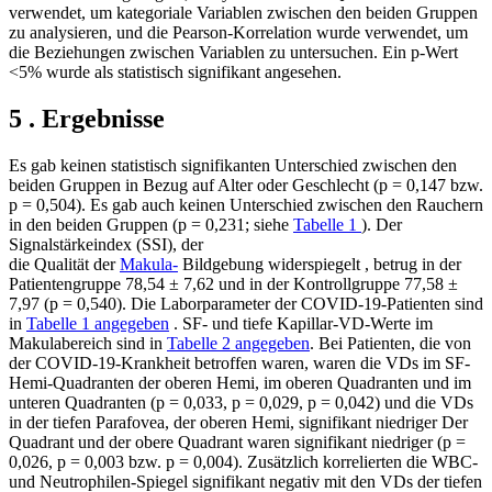
verwendet, um kategoriale Variablen zwischen den beiden Gruppen
zu analysieren, und die Pearson-Korrelation wurde verwendet, um
die Beziehungen zwischen Variablen zu untersuchen. Ein p-Wert
<5% wurde als statistisch signifikant angesehen.
5 . Ergebnisse
Es gab keinen statistisch signifikanten Unterschied zwischen den
beiden Gruppen in Bezug auf Alter oder Geschlecht (p = 0,147 bzw.
p = 0,504). Es gab auch keinen Unterschied zwischen den Rauchern
in den beiden Gruppen (p = 0,231; siehe
Tabelle 1
). Der
Signalstärkeindex (SSI), der
die Qualität der
Makula-
Bildgebung widerspiegelt , betrug in der
Patientengruppe 78,54 ± 7,62 und in der Kontrollgruppe 77,58 ±
7,97 (p = 0,540). Die Laborparameter der COVID-19-Patienten sind
in
Tabelle 1 angegeben
. SF- und tiefe Kapillar-VD-Werte im
Makulabereich sind in
Tabelle 2 angegeben
. Bei Patienten, die von
der COVID-19-Krankheit betroffen waren, waren die VDs im SF-
Hemi-Quadranten der oberen Hemi, im oberen Quadranten und im
unteren Quadranten (p = 0,033, p = 0,029, p = 0,042) und die VDs
in der tiefen Parafovea, der oberen Hemi, signifikant niedriger Der
Quadrant und der obere Quadrant waren signifikant niedriger (p =
0,026, p = 0,003 bzw. p = 0,004). Zusätzlich korrelierten die WBC-
und Neutrophilen-Spiegel signifikant negativ mit den VDs der tiefen