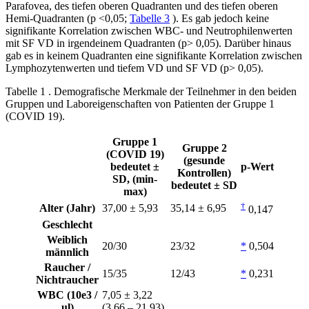
Parafovea, des tiefen oberen Quadranten und des tiefen oberen
Hemi-Quadranten (p <0,05;
Tabelle 3
). Es gab jedoch keine
signifikante Korrelation zwischen WBC- und Neutrophilenwerten
mit SF VD in irgendeinem Quadranten (p> 0,05). Darüber hinaus
gab es in keinem Quadranten eine signifikante Korrelation zwischen
Lymphozytenwerten und tiefem VD und SF VD (p> 0,05).
Tabelle 1 . Demografische Merkmale der Teilnehmer in den beiden
Gruppen und Laboreigenschaften von Patienten der Gruppe 1
(COVID 19).
Gruppe 1
Gruppe 2
(COVID 19)
(gesunde
bedeutet ±
p-Wert
Kontrollen)
SD, (min-
bedeutet ± SD
max)
†
Alter (Jahr)
37,00 ± 5,93
35,14 ± 6,95
0,147
Geschlecht
Weiblich
20/30
23/32
*
0,504
männlich
Raucher /
15/35
12/43
*
0,231
Nichtraucher
WBC (10e3 /
7,05 ± 3,22
ul)
(3,66 – 21,93)