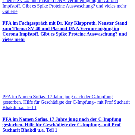
Thema SV 40 und Plasmid DNA Verunreinigung im Corona
Impfstoff. Gibt es Spike Proteine Auswaschung? und vieles mehr
Gallerie
PFA im Fachgespräch mit Dr. Kay Klapproth. Neuster Stand
zum Thema SV 40 und Plasmid DNA Verunreinigung im
Corona Impfstoff. Gibt es Spike Proteine Auswaschung? und
vieles mehr
PFA im Namen Sofias, 17 Jahre jung nach der C-Impfung
gestorben. Hilfe für Geschädigte der C-Impfung– mit Prof Sucharit
Bhakdi u.a. Teil 1
PFA im Namen Sofias, 17 Jahre jung nach der C-Impfung
gestorben. Hilfe für Geschädigte der C-Impfung– mit Prof
Sucharit Bhakdi u.a. Teil 1