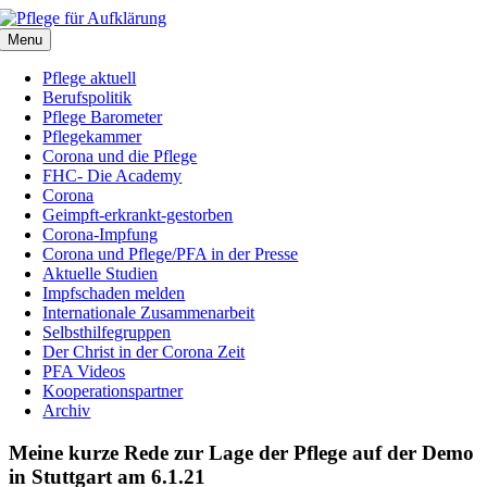
Zum
Inhalt
Menu
springen
Pflege aktuell
Berufspolitik
Pflege Barometer
Pflegekammer
Corona und die Pflege
FHC- Die Academy
Corona
Geimpft-erkrankt-gestorben
Corona-Impfung
Corona und Pflege/PFA in der Presse
Aktuelle Studien
Impfschaden melden
Internationale Zusammenarbeit
Selbsthilfegruppen
Der Christ in der Corona Zeit
PFA Videos
Kooperationspartner
Archiv
Meine kurze Rede zur Lage der Pflege auf der Demo
in Stuttgart am 6.1.21