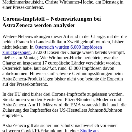
Medizinmarktaufsicht, Christa Wirthumer-Hoche, am Dienstag in
einer Pressekonferenz.
Corona-Impfstoff – Nebenwirkungen bei
AstraZeneca werden analysier
Weitere Nebenwirkungen dieser Art sind in der Charge, mit der die
beiden Frauen im Landesklinikum Zwettl geimpft wurden, bisher
nicht bekannt. In
Österreich wurden 6.000 Impfdosen
zurückgezogen
. 37.000 Dosen der Charge waren bereits verimpft,
hieß es am Montag. Wie Wirthumer-Hoche berichtete, war die
Charge an insgesamt 17 europäische Länder verschickt worden.
Österreich habe, laut
oe24.at
, rund 43.000 Impfdosen davon
abbekommen. Hinweise auf schwere Gerinnungsstörungen beim
AstraZeneca-Produkt lägen bisher nicht vor, betonte die Expertin
auf der Pressekonferenz.
In der EU sind bisher drei Corona-Impfstoffe zugelassen worden.
Sie stammen von den Herstellern Pfizer/Biontech, Moderna und
AstraZeneca. Am 11. März wird die EMA voraussichtlich auch die
Zulassung des Impfstoffes des US-Herstellers Johnson&Johnson
empfehlen.
AstraZeneca gilt als sicher und schützt nachweislich vor einer
schweren Covid-19-Erkrankung. In einer
Studie aus