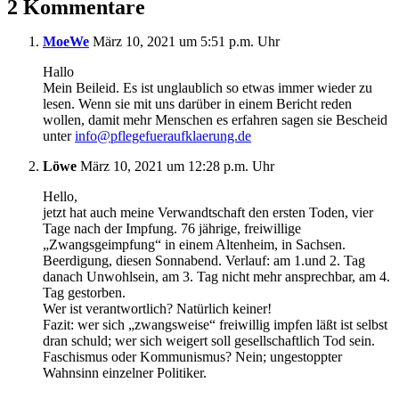
2 Kommentare
MoeWe
März 10, 2021 um 5:51 p.m. Uhr
Hallo
Mein Beileid. Es ist unglaublich so etwas immer wieder zu
lesen. Wenn sie mit uns darüber in einem Bericht reden
wollen, damit mehr Menschen es erfahren sagen sie Bescheid
unter
info@pflegefueraufklaerung.de
Löwe
März 10, 2021 um 12:28 p.m. Uhr
Hello,
jetzt hat auch meine Verwandtschaft den ersten Toden, vier
Tage nach der Impfung. 76 jährige, freiwillige
„Zwangsgeimpfung“ in einem Altenheim, in Sachsen.
Beerdigung, diesen Sonnabend. Verlauf: am 1.und 2. Tag
danach Unwohlsein, am 3. Tag nicht mehr ansprechbar, am 4.
Tag gestorben.
Wer ist verantwortlich? Natürlich keiner!
Fazit: wer sich „zwangsweise“ freiwillig impfen läßt ist selbst
dran schuld; wer sich weigert soll gesellschaftlich Tod sein.
Faschismus oder Kommunismus? Nein; ungestoppter
Wahnsinn einzelner Politiker.