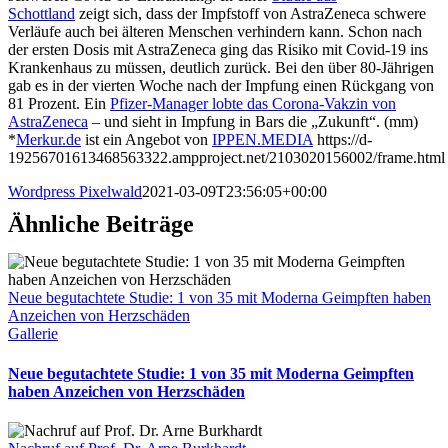
Schottland
zeigt sich, dass der Impfstoff von AstraZeneca schwere
Verläufe auch bei älteren Menschen verhindern kann. Schon nach
der ersten Dosis mit AstraZeneca ging das Risiko mit Covid-19 ins
Krankenhaus zu müssen, deutlich zurück. Bei den über 80-Jährigen
gab es in der vierten Woche nach der Impfung einen Rückgang von
81 Prozent. Ein
Pfizer-Manager lobte das Corona-Vakzin von
AstraZeneca
– und sieht in Impfung in Bars die „Zukunft“. (mm)
*
Merkur.de
ist ein Angebot von
IPPEN.MEDIA
https://d-
19256701613468563322.ampproject.net/2103020156002/frame.html
Wordpress Pixelwald
2021-03-09T23:56:05+00:00
Ähnliche Beiträge
Neue begutachtete Studie: 1 von 35 mit Moderna Geimpften haben
Anzeichen von Herzschäden
Gallerie
Neue begutachtete Studie: 1 von 35 mit Moderna Geimpften
haben Anzeichen von Herzschäden