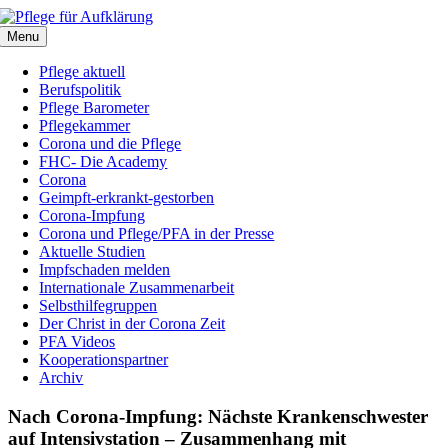
Zum
Inhalt
Menu
springen
Pflege aktuell
Berufspolitik
Pflege Barometer
Pflegekammer
Corona und die Pflege
FHC- Die Academy
Corona
Geimpft-erkrankt-gestorben
Corona-Impfung
Corona und Pflege/PFA in der Presse
Aktuelle Studien
Impfschaden melden
Internationale Zusammenarbeit
Selbsthilfegruppen
Der Christ in der Corona Zeit
PFA Videos
Kooperationspartner
Archiv
Nach Corona-Impfung: Nächste Krankenschwester
auf Intensivstation – Zusammenhang mit