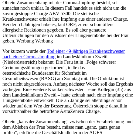
Ob ein Zusammenhang mit der Corona-Impfung besteht, sei
zunächst noch unklar. In diesem Fall handelt es sich nicht um die
zuvor gestoppte Charge ABV 5300. Die steirische
Krankenschwester erhielt ihre Impfung aus einer anderen Charge.
Bei der 51-Jährigen habe es, laut ORF, zuvor schon öfters
allergische Reaktionen gegeben. Es soll aber genauere
Untersuchungen für den Auslöser der Lungenembolie bei der Frau
geben. Werbung Werbung
Vor kurzem wurde der
Tod einer 49-jährigen Krankenschwester
nach einer Corona-Impfung
im Landesklinikum Zwettl
(Niederösterreich) bekannt. Die Frau ist in „Folge schwerer
Gerinnungsstörungen gestorben“, teilte das
österreichische Bundesamt für Sicherheit im
Gesundheitswesen (BASG) am Sonntag mit. Die Obduktion ist
noch nicht abgeschlossen. Anfang nächster Woche soll das Ergebnis
vorliegen. Eine weitere Krankenschwester – eine Kollegin (35) aus
dem Landesklinikum Zwettl – hatte zeitnah nach einer Impfung eine
Lungenembolie entwickelt. Die 35-Jährige sei allerdings schon
wieder auf dem Weg der Besserung. Österreich stoppte daraufhin
vorsichtshalber die betroffene AstraZeneca-Charge.
Ob ein „kausaler Zusammenhang“ zwischen der Verabreichung und
dem Ableben der Frau besteht, müsse man „ganz, ganz genau
prüfen“, erklärte die Geschäftsfeldleiterin der AGES