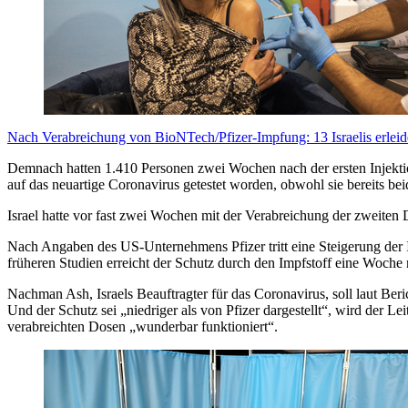
Nach Verabreichung von BioNTech/Pfizer-Impfung: 13 Israelis erlei
Demnach hatten 1.410 Personen zwei Wochen nach der ersten Injektion 
auf das neuartige Coronavirus getestet worden, obwohl sie bereits bei
Israel hatte vor fast zwei Wochen mit der Verabreichung der zweiten
Nach Angaben des US-Unternehmens Pfizer tritt eine Steigerung der I
früheren Studien erreicht der Schutz durch den Impfstoff eine Woche
Nachman Ash, Israels Beauftragter für das Coronavirus, soll laut Ber
Und der Schutz sei „niedriger als von Pfizer dargestellt“, wird der Le
verabreichten Dosen „wunderbar funktioniert“.