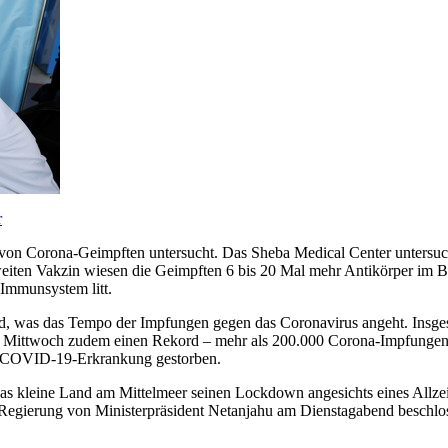
r
l von Corona-Geimpften untersucht. Das Sheba Medical Center untersuc
weiten Vakzin wiesen die Geimpften 6 bis 20 Mal mehr Antikörper im 
Immunsystem litt.
end, was das Tempo der Impfungen gegen das Coronavirus angeht. Insges
ittwoch zudem einen Rekord – mehr als 200.000 Corona-Impfungen wurd
ner COVID-19-Erkrankung gestorben.
das kleine Land am Mittelmeer seinen Lockdown angesichts eines Allze
 Regierung von Ministerpräsident Netanjahu am Dienstagabend beschlo