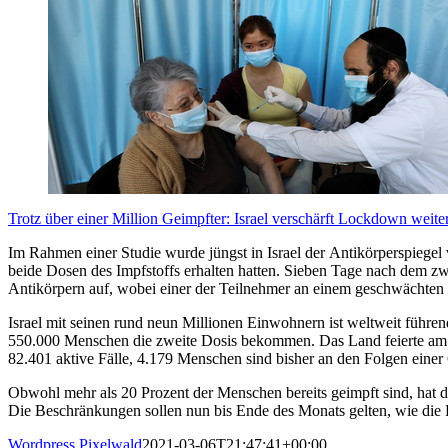
Trotz über einer Million Geimpfter: Israel verschärft Lockdown weite
Im Rahmen einer Studie wurde jüngst in Israel der Antikörperspiege
beide Dosen des Impfstoffs erhalten hatten. Sieben Tage nach dem z
Antikörpern auf, wobei einer der Teilnehmer an einem geschwächten 
Israel mit seinen rund neun Millionen Einwohnern ist weltweit führ
550.000 Menschen die zweite Dosis bekommen. Das Land feierte am M
82.401 aktive Fälle, 4.179 Menschen sind bisher an den Folgen ei
Obwohl mehr als 20 Prozent der Menschen bereits geimpft sind, hat 
Die Beschränkungen sollen nun bis Ende des Monats gelten, wie die
Wordpress Pixelwald
2021-03-06T21:47:41+00:00