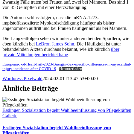
Zwanzig Fälle traten bei Frauen auf, zwei bei Männern. Das sind 1
von 35 Geimpften mit einer Herzschädigung.
Die Autoren schlussfolgern, dass die mRNA-1273-
impfstoffassoziierte Myokardschädigung häufiger als bisher
angenommen auftritt und bei Frauen häufiger auf als bei Männern.
Die Langzeitfolgen sehen wir unter anderem bei den Sportlern, wie
eben kürzlich bei
LeBron James Sohn
. Die Häufigkeit ist unter
behandelnden Ärzten durchaus bekannt, wie ich kürzlich
über
private Mitteilungen berichtet habe
.
European-J-of-Heart-Fail-2023-Buergin-Sex‐specific-differences-in-myocardial-
injury-incidence-after-COVID‐19
Herunterladen
Wordpress Pixelwald
2024-02-01T13:47:53+00:00
Ähnliche Beiträge
Esslingen Sozialstation begeht Wahlbeeinflussung von Pflegekräften
Gallerie
Esslingen Sozialstation begeht Wahlbeeinflussung von
Pflegekräften