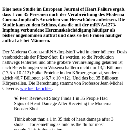
Eine neue Studie im European Journal of Heart Failure ergab,
dass 1 von 35 Personen nach der Verabreichung des Moderna
Corona-Impfstoffs Anzeichen von Herzschäden aufwiesen. Die
Studie kam zu dem Schluss, dass die mit der mRNA-1273-
Impfung verbundene Herzmuskelschädigung häufiger als
bisher angenommen auftrat und dass sie bei Frauen häufiger
auftrat als bei Männern.
Der Moderna Corona-mRNA-Impfstoff wird in einer höheren Dosis
verabreicht als der Pfizer-Shot. Es werden, so die Produktion
halbwegs fehlerfrei und ohne gröbere Verunreinigung gelaufen ist,
nach Berechnungen von Wissenschaftlern nicht nur 13,5 Billionen
(13,5 x 10 ^12) Spike Proteine in den Körper gespritzt, sondern
gleich 46,7 Billionen (46,7 x 10 ^12). Und das bei 35 Billionen
Körperzellen. Die Berechnung stammt von Professor Jean-Michel
Claverie,
wie hier berichtet
.
🚨 Peer-Reviewed Study Finds 1 in 35 People Had
Signs of Heart Damage After Receiving the Moderna
Booster Shot
Think about that: a 1 in 35 risk of heart damage after 3
shots — for something as mild as the flu for most
people. This is devastating.