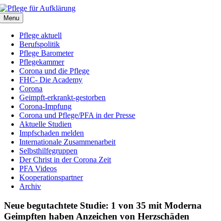
Zum
Inhalt
Menu
springen
Pflege aktuell
Berufspolitik
Pflege Barometer
Pflegekammer
Corona und die Pflege
FHC- Die Academy
Corona
Geimpft-erkrankt-gestorben
Corona-Impfung
Corona und Pflege/PFA in der Presse
Aktuelle Studien
Impfschaden melden
Internationale Zusammenarbeit
Selbsthilfegruppen
Der Christ in der Corona Zeit
PFA Videos
Kooperationspartner
Archiv
Neue begutachtete Studie: 1 von 35 mit Moderna
Geimpften haben Anzeichen von Herzschäden