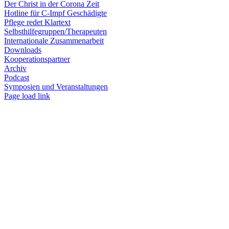
Der Christ in der Corona Zeit
Hotline für C-Impf Geschädigte
Pflege redet Klartext
Selbsthilfegruppen/Therapeuten
Internationale Zusammenarbeit
Downloads
Kooperationspartner
Archiv
Podcast
Symposien und Veranstaltungen
Page load link
Nach
oben