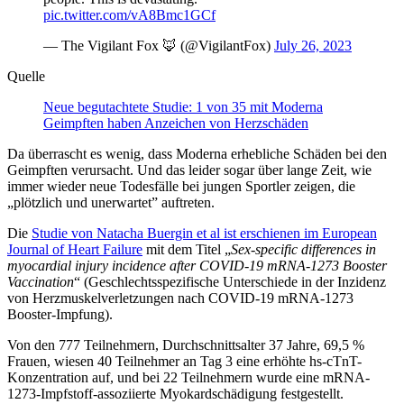
pic.twitter.com/vA8Bmc1GCf
— The Vigilant Fox 🦊 (@VigilantFox)
July 26, 2023
Quelle
Neue begutachtete Studie: 1 von 35 mit Moderna
Geimpften haben Anzeichen von Herzschäden
Da überrascht es wenig, dass Moderna erhebliche Schäden bei den
Geimpften verursacht. Und das leider sogar über lange Zeit, wie
immer wieder neue Todesfälle bei jungen Sportler zeigen, die
„plötzlich und unerwartet” auftreten.
Die
Studie von Natacha Buergin et al ist erschienen im European
Journal of Heart Failure
mit dem Titel „
Sex-specific differences in
myocardial injury incidence after COVID-19 mRNA-1273 Booster
Vaccination
“ (Geschlechtsspezifische Unterschiede in der Inzidenz
von Herzmuskelverletzungen nach COVID-19 mRNA-1273
Booster-Impfung).
Von den 777 Teilnehmern, Durchschnittsalter 37 Jahre, 69,5 %
Frauen, wiesen 40 Teilnehmer an Tag 3 eine erhöhte hs-cTnT-
Konzentration auf, und bei 22 Teilnehmern wurde eine mRNA-
1273-Impfstoff-assoziierte Myokardschädigung festgestellt.