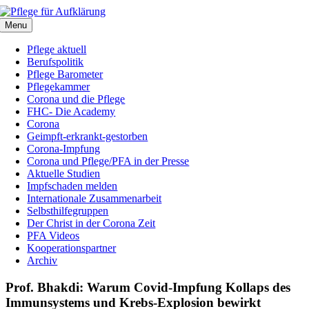
Zum
Inhalt
Menu
springen
Pflege aktuell
Berufspolitik
Pflege Barometer
Pflegekammer
Corona und die Pflege
FHC- Die Academy
Corona
Geimpft-erkrankt-gestorben
Corona-Impfung
Corona und Pflege/PFA in der Presse
Aktuelle Studien
Impfschaden melden
Internationale Zusammenarbeit
Selbsthilfegruppen
Der Christ in der Corona Zeit
PFA Videos
Kooperationspartner
Archiv
Prof. Bhakdi: Warum Covid-Impfung Kollaps des
Immunsystems und Krebs-Explosion bewirkt