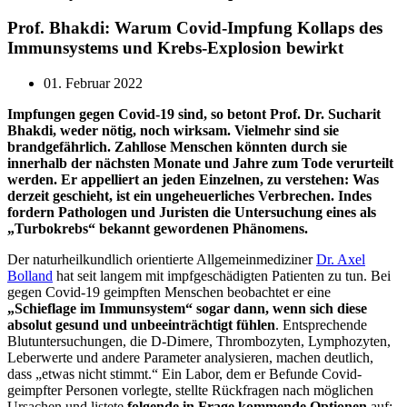
Prof. Bhakdi: Warum Covid-Impfung Kollaps des
Immunsystems und Krebs-Explosion bewirkt
01. Februar 2022
Impfungen gegen Covid-19 sind, so betont Prof. Dr. Sucharit
Bhakdi, weder nötig, noch wirksam. Vielmehr sind sie
brandgefährlich. Zahllose Menschen könnten durch sie
innerhalb der nächsten Monate und Jahre zum Tode verurteilt
werden. Er appelliert an jeden Einzelnen, zu verstehen: Was
derzeit geschieht, ist ein ungeheuerliches Verbrechen. Indes
fordern Pathologen und Juristen die Untersuchung eines als
„Turbokrebs“ bekannt gewordenen Phänomens.
Der naturheilkundlich orientierte Allgemeinmediziner
Dr. Axel
Bolland
hat seit langem mit impfgeschädigten Patienten zu tun. Bei
gegen Covid-19 geimpften Menschen beobachtet er eine
„Schieflage im Immunsystem“ sogar dann, wenn sich
diese
absolut gesund und unbeeinträchtigt fühlen
. Entsprechende
Blutuntersuchungen, die D-Dimere, Thrombozyten, Lymphozyten,
Leberwerte und andere Parameter analysieren, machen deutlich,
dass „etwas nicht stimmt.“ Ein Labor, dem er Befunde Covid-
geimpfter Personen vorlegte, stellte Rückfragen nach möglichen
Ursachen und listete
folgende in Frage kommende Optionen
auf: