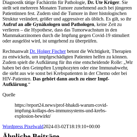
Diagnostik tätige Fachärztin für Pathologie,
Dr. Ute Krüger
. Sie
stellt seit mehreren Monaten Tumore zunehmend auch bei jüngeren
Patientinnen fest. Zudem sind die Tumore in ihrer histologischen
Struktur verändert, größer und aggressiver als üblich. Es gilt, so ihr
Aufruf an alle Gynäkologen und Pathologen
, keine Zeit zu
verlieren – die Hypothese, dass das Tumorwachstum in den
Mammakarzinomen durch die Impfung gegen Covid-19 stimuliert
oder ausgelöst wird, ist umgehend zu überprüfen.
Rechtsanwalt
Dr. Holger Fischer
betont die Wichtigkeit, Therapien
zu entwickeln, um impfgeschädigten Patienten helfen zu können.
Zudem spielt die Aufklärung für ihn eine entscheidende Rolle: „Wir
haben bei den Geimpften Lymphozyten oder eine Immunabwehr,
die sieht aus wie sonst bei Krebspatienten in der Chemo oder bei
HIV-Patienten.
Das gehört dann auch zu einer Impf-
Aufklärung
.“
Quelle
https://report24.news/prof-bhakdi-warum-covid-
impfung-kollaps-des-immunsystems-und-krebs-
explosion-bewirkt/
Wordpress Pixelwald
2024-03-02T18:19:10+00:00
Ähnliche Beiträge