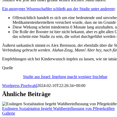
Ein anonymer Wissenschaftler schließt aus der Studie unter anderem
:
Offensichtlich handelt es sich um eine bedeutende und unvorh
Medikamentenherstellern versichert wurde, dass sie im Grunde 
Diese Wirkung scheint mindestens 6 Monate lang anzuhalten, 
Die Rolle der Booster ist hier nicht bekannt, aber es gibt al
das scheint eine Studie zu sein, die sofort durchgeführt werden s
Äußerst sarkastisch nimmt es Alex Berenson, der ebenfalls über die St
Verbindung gebracht werden. Aluhut-Zeug, Mann! Aber hey, nach fü
Empfehlungen sich bei Kinderwunsch impfen zu lassen, wie sie tatsäc
Quelle
Studie aus Israel: Impfung macht weniger fruchtbar
Wordpress Pixelwald
2024-02-10T22:26:34+00:00
Ähnliche Beiträge
Esslingen Sozialstation begeht Wahlbeeinflussung von Pflegekräften
Gallerie