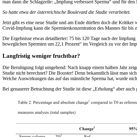
man dann die Schlagzeile: „Impfung verbessert Sperma“ und für den M
So hatte etwa der österreichische Boulevard die Studie verarbeitet.
Jetzt gibt es eine neue Studie und am Ende dürften doch die Kritike
Covid-Impfung kann die Spermienkonzentration des Mannes für bis z
Die Ergebnisse etwas detaillierter: 75 bis 120 Tage nach der Impfu
beweglichen Spermien um 22,1 Prozent“ im Vergleich zu vor der Imp
Langfristig weniger fruchtbar?
Die Beruhigung folgt umgehend: Nach knapp einem halben Jahr zeige
Studie nicht berechnet? Die Booster! Denn bekanntlich lässt man sic
Welche Auswirkungen das auf das männliche Sperma hat, wurde nicht 
Bei genauerer Betrachtung der Studie ist diese „Erholung“ aber auch g