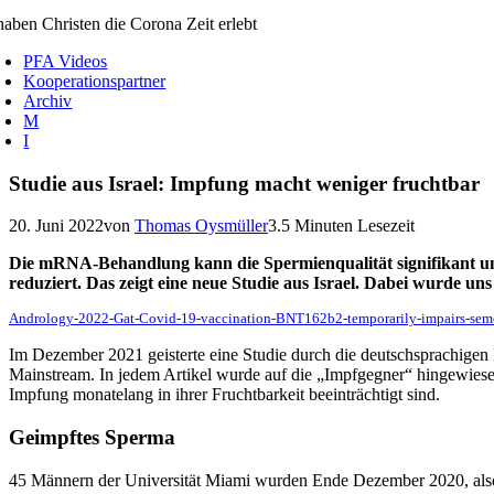
aben Christen die Corona Zeit erlebt
PFA Videos
Kooperationspartner
Archiv
M
I
Studie aus Israel: Impfung macht weniger fruchtbar
20. Juni 2022von
Thomas Oysmüller
3.5 Minuten Lesezeit
Die mRNA-Behandlung kann die Spermienqualität signifikant un
reduziert. Das zeigt eine neue Studie aus Israel. Dabei wurde u
Andrology-2022-Gat-Covid‐19-vaccination-BNT162b2-temporarily-impairs-seme
Im Dezember 2021 geisterte eine Studie durch die deutschsprachige
Mainstream. In jedem Artikel wurde auf die „Impfgegner“ hingewiesen
Impfung monatelang in ihrer Fruchtbarkeit beeinträchtigt sind.
Geimpftes Sperma
45 Männern der Universität Miami wurden Ende Dezember 2020, also