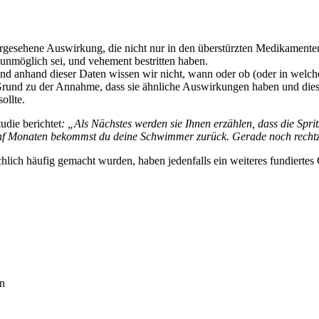
ergesehene Auswirkung, die nicht nur in den überstürzten Medikament
unmöglich sei, und vehement bestritten haben.
und anhand dieser Daten wissen wir nicht, wann oder ob (oder in wel
len Grund zu der Annahme, dass sie ähnliche Auswirkungen haben und di
ollte.
udie berichtet
: „Als Nächstes werden sie Ihnen erzählen, dass die Spri
nf Monaten bekommst du deine Schwimmer zurück. Gerade noch rechtz
hlich häufig gemacht wurden, haben jedenfalls ein weiteres fundierte