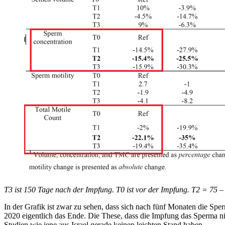
T3 ist 150 Tage nach der Impfung. T0 ist vor der Impfung. T2 = 75 
In der Grafik ist zwar zu sehen, dass sich nach fünf Monaten die Spe
2020 eigentlich das Ende. Die These, dass die Impfung das Sperma ni
Studien wie jene aus Israel gerade keinen leichten Stand haben.