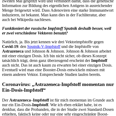
zweiten Mal gespritzt wird und verhindert damit, dass die genetische
Information zur Bildung des eigentlichen Antigens in ausreichender
Menge freigesetzt wird. Dass Adenoviren eine starke Immunantwort
induzieren, ist bekannt. Man kann dies in der Fachliteratur, aber
auch bei Wikipedia nachlesen.
Funktioniert der russische Impfstoff Sputnik deshalb besser, weil
er zwei verschiedene Vektoren benutzt?
Natürlich, ja. Bis jetzt kennen wir drei Vektorimpfstoffe gegen
Covid-19
: den
Sputnik-V-Impfstoff
und die Impfstoffe von
Astrazeneca
und Johnson & Johnson. Johnson & Johnson arbeitet
mit einer einzigen Dosis. Ich bin nicht sicher, ob dieses Konzept
tatsächlich trägt, denn ganz überzeugend erscheint der
Impfstoff
auch nicht. Das ist auch kaum zu erwarten bei einer einzigen Dosis.
Eventuell wird man eine Booster-Dosis entwickeln müssen mit
einem anderen Vektor. Entsprechende Studien laufen bereits.
Coronavirus: „Astrazeneca-Impfstoff momentan nur
Ein-Dosis-Impfstoff“
Der
Astrazeneca
–
Impfstoff
ist für mich momentan im Grunde auch
nur ein Ein-Dosis-
Impfstoff
. Wie ich eben erklärt habe, ist es
denkbar, dass die Probanden, die in der Studie zwei Standard-Dosen
erhielten, faktisch keine oder nur eine sehr eingeschränkte Boost-