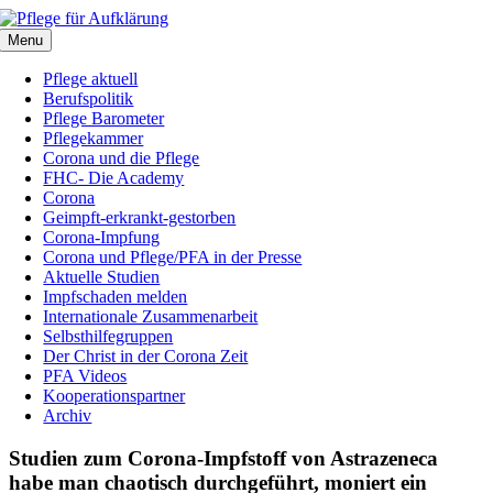
Zum
Inhalt
Menu
springen
Pflege aktuell
Berufspolitik
Pflege Barometer
Pflegekammer
Corona und die Pflege
FHC- Die Academy
Corona
Geimpft-erkrankt-gestorben
Corona-Impfung
Corona und Pflege/PFA in der Presse
Aktuelle Studien
Impfschaden melden
Internationale Zusammenarbeit
Selbsthilfegruppen
Der Christ in der Corona Zeit
PFA Videos
Kooperationspartner
Archiv
Studien zum Corona-Impfstoff von Astrazeneca
habe man chaotisch durchgeführt, moniert ein