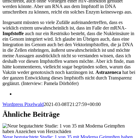
umschreibt, auch ohne Vorliegen einer HIV-Infektion gebildet
werden könnte. Aber um RNA aus dem Impfstoff in DNA
umschreiben zu können, reicht ein solches Enzym keineswegs aus.
Insgesamt müssten so viele Zufälle aufeinandertreffen, dass es
wirklich extrem unwahrscheinlich ist, dass im Falle der mRNA-
Impfstoffe
auch nur ein Restrisiko besteht, dass die Nukleinsäure in
ein Genom integriert wird. Ich glaube im Übrigen auch, dass eine
Integration ins Genom auch bei den Vektorimpfstoffen, die ja DNA
in die Zellen einbringen, äußerst unwahrscheinlich ist und möchte
meine Aussagen ausdrücklich nicht so verstanden wissen, dass ich
deshalb vor diesen Impfstoffen warnen möchte. Aber ich finde, man
hätte kommentieren, vielleicht sogar begründen sollen, warum das
Vakzin weder genotoxisch noch karzinogen ist.
Astrazeneca
hat bei
der ganzen Entwicklung dieses Impfstoffs nicht durch Transparenz
geglänzt. (Interview: Pamela Dörhöfer)
Wordpress Pixelwald
2021-03-08T21:27:59+00:00
Ähnliche Beiträge
Neue begutachtete Studie: 1 von 35 mit Moderna Geimpften haben