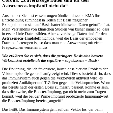
Corona: „Zuverlässige Daten sind für den
Astrazeneca-Impfstoff nicht da“
Aus meiner Sicht ist es sehr ungewöhnlich, dass die EMA ihre
Entscheidung zumindest in Teilen auf Basis fraglicher
Extrapolationen statt auf Basis harter klinischen Daten getroffen hat.
Mein Verständnis von klinischen Studien war bisher immer so, dass
in erster Linie Daten zählen. Aber zuverlässige Daten sind für den
Astrazeneca
–
Impfstoff
nicht da, weil die Basis der erhobenen
Daten zu heterogen ist, so dass man eine Auswertung mit vielen
Fragezeichen versehen muss.
Wie erklären Sie es sich, dass die geringere Dosis eine bessere
Wirksamkeit erzielte als die reguläre – zugelassene – Dosis?
Die Erklärung, die ich favorisiere, lautet, dass hier ein Problem der
Vektorimpfstoffe generell aufgezeigt wird. Dieses besteht darin, dass
das Immunsystem auch gegen die Vektorviren aktiviert wird, es
produziert Antikörper und T-Zellen gegen die Vektorproteine. Wenn
das bereits nach der ersten Dosis zu massiv passiert, könnte es sein,
dass die zweite, die Booster-Impfung, gar nicht mehr zum Tragen
kommt, weil die bei der Prime-Impfung produzierte Immunantwort
die Booster-Impfung bereits „angreift“.
Das heißt: Das Immunsystem geht auf den Vektor los, der beim