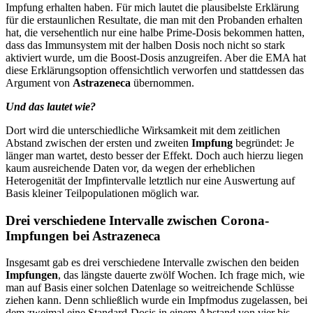
Impfung erhalten haben. Für mich lautet die plausibelste Erklärung
für die erstaunlichen Resultate, die man mit den Probanden erhalten
hat, die versehentlich nur eine halbe Prime-Dosis bekommen hatten,
dass das Immunsystem mit der halben Dosis noch nicht so stark
aktiviert wurde, um die Boost-Dosis anzugreifen. Aber die EMA hat
diese Erklärungsoption offensichtlich verworfen und stattdessen das
Argument von
Astrazeneca
übernommen.
Und das lautet wie?
Dort wird die unterschiedliche Wirksamkeit mit dem zeitlichen
Abstand zwischen der ersten und zweiten
Impfung
begründet: Je
länger man wartet, desto besser der Effekt. Doch auch hierzu liegen
kaum ausreichende Daten vor, da wegen der erheblichen
Heterogenität der Impfintervalle letztlich nur eine Auswertung auf
Basis kleiner Teilpopulationen möglich war.
Drei verschiedene Intervalle zwischen Corona-
Impfungen bei Astrazeneca
Insgesamt gab es drei verschiedene Intervalle zwischen den beiden
Impfungen
, das längste dauerte zwölf Wochen. Ich frage mich, wie
man auf Basis einer solchen Datenlage so weitreichende Schlüsse
ziehen kann. Denn schließlich wurde ein Impfmodus zugelassen, bei
dem zweimal eine Standard-Dosis in einem Abstand von vier bis