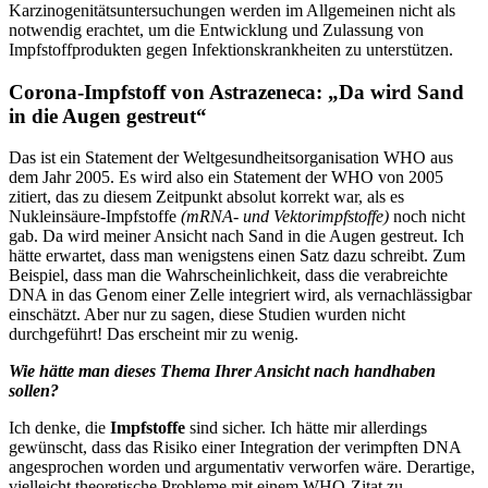
Karzinogenitätsuntersuchungen werden im Allgemeinen nicht als
notwendig erachtet, um die Entwicklung und Zulassung von
Impfstoffprodukten gegen Infektionskrankheiten zu unterstützen.
Corona-Impfstoff von Astrazeneca: „Da wird Sand
in die Augen gestreut“
Das ist ein Statement der Weltgesundheitsorganisation WHO aus
dem Jahr 2005. Es wird also ein Statement der WHO von 2005
zitiert, das zu diesem Zeitpunkt absolut korrekt war, als es
Nukleinsäure-Impfstoffe
(mRNA- und Vektorimpfstoffe)
noch nicht
gab. Da wird meiner Ansicht nach Sand in die Augen gestreut. Ich
hätte erwartet, dass man wenigstens einen Satz dazu schreibt. Zum
Beispiel, dass man die Wahrscheinlichkeit, dass die verabreichte
DNA in das Genom einer Zelle integriert wird, als vernachlässigbar
einschätzt. Aber nur zu sagen, diese Studien wurden nicht
durchgeführt! Das erscheint mir zu wenig.
Wie hätte man dieses Thema Ihrer Ansicht nach handhaben
sollen?
Ich denke, die
Impfstoffe
sind sicher. Ich hätte mir allerdings
gewünscht, dass das Risiko einer Integration der verimpften DNA
angesprochen worden und argumentativ verworfen wäre. Derartige,
vielleicht theoretische Probleme mit einem WHO-Zitat zu