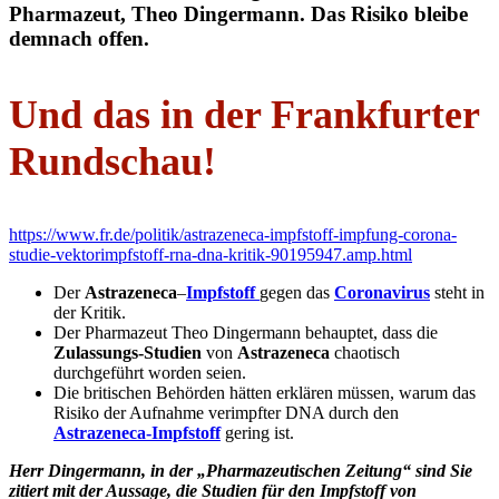
Pharmazeut, Theo Dingermann. Das Risiko bleibe
demnach offen.
Und das in der Frankfurter
Rundschau!
https://www.fr.de/politik/astrazeneca-impfstoff-impfung-corona-
studie-vektorimpfstoff-rna-dna-kritik-90195947.amp.html
Der
Astrazeneca
–
Impfstoff
gegen das
Coronavirus
steht in
der Kritik.
Der Pharmazeut Theo Dingermann behauptet, dass die
Zulassungs-Studien
von
Astrazeneca
chaotisch
durchgeführt worden seien.
Die britischen Behörden hätten erklären müssen, warum das
Risiko der Aufnahme verimpfter DNA durch den
Astrazeneca-Impfstoff
gering ist.
Herr Dingermann, in der „Pharmazeutischen Zeitung“ sind Sie
zitiert mit der Aussage, die Studien für den Impfstoff von