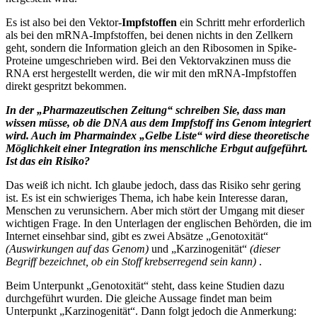
Es ist also bei den Vektor-
Impfstoffen
ein Schritt mehr erforderlich
als bei den mRNA-Impfstoffen, bei denen nichts in den Zellkern
geht, sondern die Information gleich an den Ribosomen in Spike-
Proteine umgeschrieben wird. Bei den Vektorvakzinen muss die
RNA erst hergestellt werden, die wir mit den mRNA-Impfstoffen
direkt gespritzt bekommen.
In der „Pharmazeutischen Zeitung“ schreiben Sie, dass man
wissen müsse, ob die DNA aus dem Impfstoff ins Genom integriert
wird. Auch im Pharmaindex „Gelbe Liste“ wird diese theoretische
Möglichkeit einer Integration ins menschliche Erbgut aufgeführt.
Ist das ein Risiko?
Das weiß ich nicht. Ich glaube jedoch, dass das Risiko sehr gering
ist. Es ist ein schwieriges Thema, ich habe kein Interesse daran,
Menschen zu verunsichern. Aber mich stört der Umgang mit dieser
wichtigen Frage. In den Unterlagen der englischen Behörden, die im
Internet einsehbar sind, gibt es zwei Absätze „Genotoxität“
(Auswirkungen auf das Genom)
und „Karzinogenität“
(dieser
Begriff bezeichnet, ob ein Stoff krebserregend sein kann)
.
Beim Unterpunkt „Genotoxität“ steht, dass keine Studien dazu
durchgeführt wurden. Die gleiche Aussage findet man beim
Unterpunkt „Karzinogenität“. Dann folgt jedoch die Anmerkung: