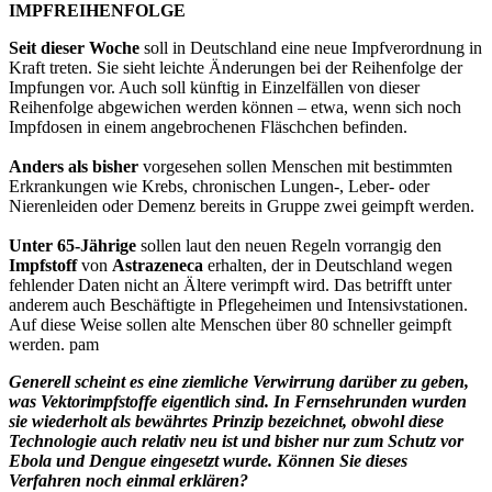
IMPFREIHENFOLGE
Seit dieser Woche
soll in Deutschland eine neue Impfverordnung in
Kraft treten. Sie sieht leichte Änderungen bei der Reihenfolge der
Impfungen vor. Auch soll künftig in Einzelfällen von dieser
Reihenfolge abgewichen werden können – etwa, wenn sich noch
Impfdosen in einem angebrochenen Fläschchen befinden.
Anders als bisher
vorgesehen sollen Menschen mit bestimmten
Erkrankungen wie Krebs, chronischen Lungen-, Leber- oder
Nierenleiden oder Demenz bereits in Gruppe zwei geimpft werden.
Unter 65-Jährige
sollen laut den neuen Regeln vorrangig den
Impfstoff
von
Astrazeneca
erhalten, der in Deutschland wegen
fehlender Daten nicht an Ältere verimpft wird. Das betrifft unter
anderem auch Beschäftigte in Pflegeheimen und Intensivstationen.
Auf diese Weise sollen alte Menschen über 80 schneller geimpft
werden. pam
Generell scheint es eine ziemliche Verwirrung darüber zu geben,
was Vektorimpfstoffe eigentlich sind. In Fernsehrunden wurden
sie wiederholt als bewährtes Prinzip bezeichnet, obwohl diese
Technologie auch relativ neu ist und bisher nur zum Schutz vor
Ebola und Dengue eingesetzt wurde. Können Sie dieses
Verfahren noch einmal erklären?