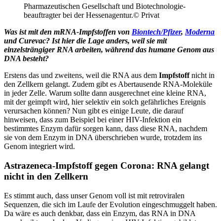
Pharmazeutischen Gesellschaft und Biotechnologie-
beauftragter bei der Hessenagentur.© Privat
Was ist mit den mRNA-Impfstoffen von
Biontech/Pfizer
,
Moderna
und Curevac? Ist hier die Lage anders, weil sie mit
einzelsträngiger RNA arbeiten, während das humane Genom aus
DNA besteht?
Erstens das und zweitens, weil die RNA aus dem
Impfstoff
nicht in
den Zellkern gelangt. Zudem gibt es Abertausende RNA-Moleküle
in jeder Zelle. Warum sollte dann ausgerechnet eine kleine RNA,
mit der geimpft wird, hier selektiv ein solch gefährliches Ereignis
verursachen können? Nun gibt es einige Leute, die darauf
hinweisen, dass zum Beispiel bei einer HIV-Infektion ein
bestimmtes Enzym dafür sorgen kann, dass diese RNA, nachdem
sie von dem Enzym in DNA überschrieben wurde, trotzdem ins
Genom integriert wird.
Astrazeneca-Impfstoff gegen Corona: RNA gelangt
nicht in den Zellkern
Es stimmt auch, dass unser Genom voll ist mit retroviralen
Sequenzen, die sich im Laufe der Evolution eingeschmuggelt haben.
Da wäre es auch denkbar, dass ein Enzym, das RNA in DNA