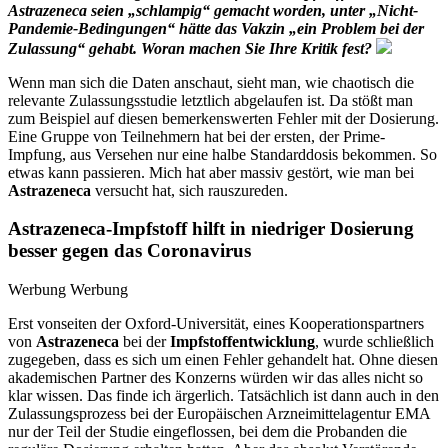
Astrazeneca seien „schlampig“ gemacht worden, unter „Nicht-
Pandemie-Bedingungen“ hätte das Vakzin „ein Problem bei der
Zulassung“ gehabt. Woran machen Sie Ihre Kritik fest?
Wenn man sich die Daten anschaut, sieht man, wie chaotisch die
relevante Zulassungsstudie letztlich abgelaufen ist. Da stößt man
zum Beispiel auf diesen bemerkenswerten Fehler mit der Dosierung.
Eine Gruppe von Teilnehmern hat bei der ersten, der Prime-
Impfung, aus Versehen nur eine halbe Standarddosis bekommen. So
etwas kann passieren. Mich hat aber massiv gestört, wie man bei
Astrazeneca
versucht hat, sich rauszureden.
Astrazeneca-Impfstoff hilft in niedriger Dosierung
besser gegen das Coronavirus
Werbung Werbung
Erst vonseiten der Oxford-Universität, eines Kooperationspartners
von
Astrazeneca
bei der
Impfstoffentwicklung
, wurde schließlich
zugegeben, dass es sich um einen Fehler gehandelt hat. Ohne diesen
akademischen Partner des Konzerns würden wir das alles nicht so
klar wissen. Das finde ich ärgerlich. Tatsächlich ist dann auch in den
Zulassungsprozess bei der Europäischen Arzneimittelagentur EMA
nur der Teil der Studie eingeflossen, bei dem die Probanden die