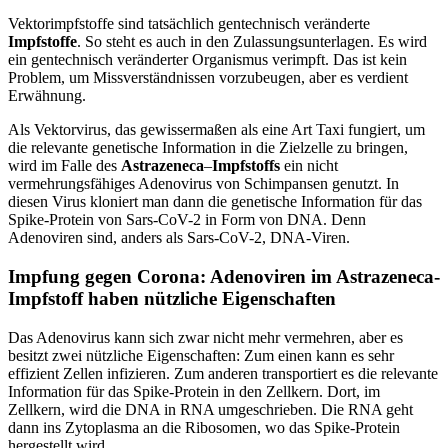
Vektorimpfstoffe sind tatsächlich gentechnisch veränderte
Impfstoffe
. So steht es auch in den Zulassungsunterlagen. Es wird
ein gentechnisch veränderter Organismus verimpft. Das ist kein
Problem, um Missverständnissen vorzubeugen, aber es verdient
Erwähnung.
Als Vektorvirus, das gewissermaßen als eine Art Taxi fungiert, um
die relevante genetische Information in die Zielzelle zu bringen,
wird im Falle des
Astrazeneca
–
Impfstoffs
ein nicht
vermehrungsfähiges Adenovirus von Schimpansen genutzt. In
diesen Virus kloniert man dann die genetische Information für das
Spike-Protein von Sars-CoV-2 in Form von DNA. Denn
Adenoviren sind, anders als Sars-CoV-2, DNA-Viren.
Impfung gegen Corona: Adenoviren im Astrazeneca-
Impfstoff haben nützliche Eigenschaften
Das Adenovirus kann sich zwar nicht mehr vermehren, aber es
besitzt zwei nützliche Eigenschaften: Zum einen kann es sehr
effizient Zellen infizieren. Zum anderen transportiert es die relevante
Information für das Spike-Protein in den Zellkern. Dort, im
Zellkern, wird die DNA in RNA umgeschrieben. Die RNA geht
dann ins Zytoplasma an die Ribosomen, wo das Spike-Protein
hergestellt wird.