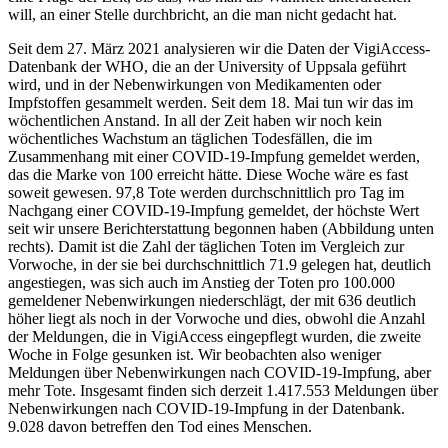
will, an einer Stelle durchbricht, an die man nicht gedacht hat.
Seit dem 27. März 2021 analysieren wir die Daten der VigiAccess-
Datenbank der WHO, die an der University of Uppsala geführt
wird, und in der Nebenwirkungen von Medikamenten oder
Impfstoffen gesammelt werden. Seit dem 18. Mai tun wir das im
wöchentlichen Anstand. In all der Zeit haben wir noch kein
wöchentliches Wachstum an täglichen Todesfällen, die im
Zusammenhang mit einer COVID-19-Impfung gemeldet werden,
das die Marke von 100 erreicht hätte. Diese Woche wäre es fast
soweit gewesen. 97,8 Tote werden durchschnittlich pro Tag im
Nachgang einer COVID-19-Impfung gemeldet, der höchste Wert
seit wir unsere Berichterstattung begonnen haben (Abbildung unten
rechts). Damit ist die Zahl der täglichen Toten im Vergleich zur
Vorwoche, in der sie bei durchschnittlich 71.9 gelegen hat, deutlich
angestiegen, was sich auch im Anstieg der Toten pro 100.000
gemeldener Nebenwirkungen niederschlägt, der mit 636 deutlich
höher liegt als noch in der Vorwoche und dies, obwohl die Anzahl
der Meldungen, die in VigiAccess eingepflegt wurden, die zweite
Woche in Folge gesunken ist. Wir beobachten also weniger
Meldungen über Nebenwirkungen nach COVID-19-Impfung, aber
mehr Tote. Insgesamt finden sich derzeit 1.417.553 Meldungen über
Nebenwirkungen nach COVID-19-Impfung in der Datenbank.
9.028 davon betreffen den Tod eines Menschen.