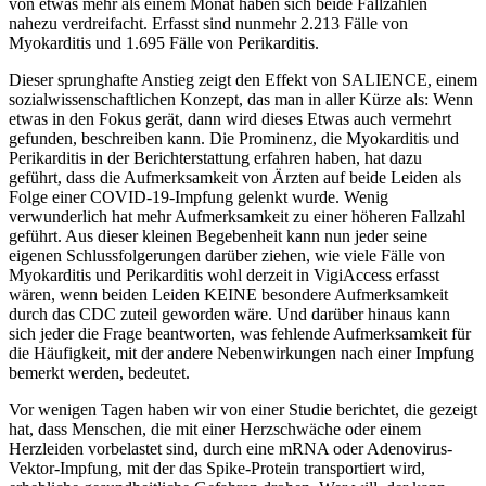
von etwas mehr als einem Monat haben sich beide Fallzahlen
nahezu verdreifacht. Erfasst sind nunmehr 2.213 Fälle von
Myokarditis und 1.695 Fälle von Perikarditis.
Dieser sprunghafte Anstieg zeigt den Effekt von SALIENCE, einem
sozialwissenschaftlichen Konzept, das man in aller Kürze als: Wenn
etwas in den Fokus gerät, dann wird dieses Etwas auch vermehrt
gefunden, beschreiben kann. Die Prominenz, die Myokarditis und
Perikarditis in der Berichterstattung erfahren haben, hat dazu
geführt, dass die Aufmerksamkeit von Ärzten auf beide Leiden als
Folge einer COVID-19-Impfung gelenkt wurde. Wenig
verwunderlich hat mehr Aufmerksamkeit zu einer höheren Fallzahl
geführt. Aus dieser kleinen Begebenheit kann nun jeder seine
eigenen Schlussfolgerungen darüber ziehen, wie viele Fälle von
Myokarditis und Perikarditis wohl derzeit in VigiAccess erfasst
wären, wenn beiden Leiden KEINE besondere Aufmerksamkeit
durch das CDC zuteil geworden wäre. Und darüber hinaus kann
sich jeder die Frage beantworten, was fehlende Aufmerksamkeit für
die Häufigkeit, mit der andere Nebenwirkungen nach einer Impfung
bemerkt werden, bedeutet.
Vor wenigen Tagen haben wir von einer Studie berichtet, die gezeigt
hat, dass Menschen, die mit einer Herzschwäche oder einem
Herzleiden vorbelastet sind, durch eine mRNA oder Adenovirus-
Vektor-Impfung, mit der das Spike-Protein transportiert wird,