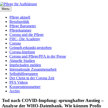
Zum
Inhalt
Menu
springen
Pflege aktuell
Berufspolitik
Pflege Barometer
Pflegekammer
Corona und die Pflege
FHC- Die Academy
Corona
Geimpft-erkrankt-gestorben
Corona-Impfung
Corona und Pflege/PFA in der Presse
Aktuelle Studien
Impfschaden melden
Internationale Zusammenarbeit
Selbsthilfegruppen
Der Christ in der Corona Zeit
PFA Videos
Kooperationspartner
Archiv
Tod nach COVID-Impfung: sprunghafter Anstieg –
Analyse der WHO-Datenbank. Wie können Profis