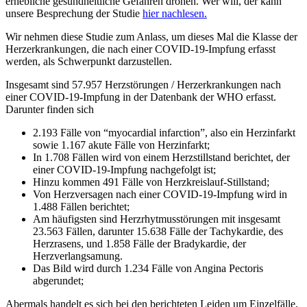
erhebliche gesundheitliche Gefahren drohen. Wer will, der kann
unsere Besprechung der Studie
hier nachlesen.
Wir nehmen diese Studie zum Anlass, um dieses Mal die Klasse der
Herzerkrankungen, die nach einer COVID-19-Impfung erfasst
werden, als Schwerpunkt darzustellen.
Insgesamt sind 57.957 Herzstörungen / Herzerkrankungen nach
einer COVID-19-Impfung in der Datenbank der WHO erfasst.
Darunter finden sich
2.193 Fälle von “myocardial infarction”, also ein Herzinfarkt
sowie 1.167 akute Fälle von Herzinfarkt;
In 1.708 Fällen wird von einem Herzstillstand berichtet, der
einer COVID-19-Impfung nachgefolgt ist;
Hinzu kommen 491 Fälle von Herzkreislauf-Stillstand;
Von Herzversagen nach einer COVID-19-Impfung wird in
1.488 Fällen berichtet;
Am häufigsten sind Herzrhytmusstörungen mit insgesamt
23.563 Fällen, darunter 15.638 Fälle der Tachykardie, des
Herzrasens, und 1.858 Fälle der Bradykardie, der
Herzverlangsamung.
Das Bild wird durch 1.234 Fälle von Angina Pectoris
abgerundet;
Abermals handelt es sich bei den berichteten Leiden um Einzelfälle,