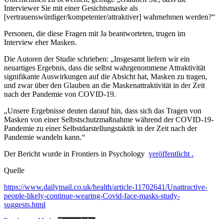
Interviewer Sie mit einer Gesichtsmaske als
[vertrauenswürdiger/kompetenter/attraktiver] wahrnehmen werden?“
Personen, die diese Fragen mit Ja beantworteten, trugen im
Interview eher Masken.
Die Autoren der Studie schrieben: „Insgesamt liefern wir ein
neuartiges Ergebnis, dass die selbst wahrgenommene Attraktivität
signifikante Auswirkungen auf die Absicht hat, Masken zu tragen,
und zwar über den Glauben an die Maskenattraktivität in der Zeit
nach der Pandemie von COVID-19.
„Unsere Ergebnisse deuten darauf hin, dass sich das Tragen von
Masken von einer Selbstschutzmaßnahme während der COVID-19-
Pandemie zu einer Selbstdarstellungstaktik in der Zeit nach der
Pandemie wandeln kann.“
Der Bericht wurde in Frontiers in Psychology
veröffentlicht .
Quelle
https://www.dailymail.co.uk/health/article-11702641/Unattractive-
people-likely-continue-wearing-Covid-face-masks-study-
suggests.html