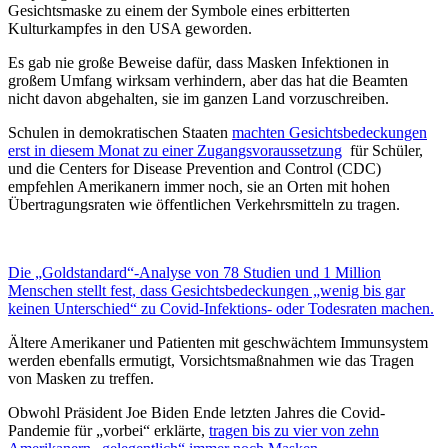
Gesichtsmaske zu einem der Symbole eines erbitterten
Kulturkampfes in den USA geworden.
Es gab nie große Beweise dafür, dass Masken Infektionen in
großem Umfang wirksam verhindern, aber das hat die Beamten
nicht davon abgehalten, sie im ganzen Land vorzuschreiben.
Schulen in demokratischen Staaten
machten Gesichtsbedeckungen
erst in diesem Monat zu einer Zugangsvoraussetzung
für Schüler,
und die Centers for Disease Prevention and Control (CDC)
empfehlen Amerikanern immer noch, sie an Orten mit hohen
Übertragungsraten wie öffentlichen Verkehrsmitteln zu tragen.
Die „Goldstandard“-Analyse von 78 Studien und 1 Million
Menschen stellt fest, dass Gesichtsbedeckungen „wenig bis gar
keinen Unterschied“ zu Covid-Infektions- oder Todesraten machen.
Ältere Amerikaner und Patienten mit geschwächtem Immunsystem
werden ebenfalls ermutigt, Vorsichtsmaßnahmen wie das Tragen
von Masken zu treffen.
Obwohl Präsident Joe Biden Ende letzten Jahres die Covid-
Pandemie für „vorbei“ erklärte,
tragen bis zu vier von zehn