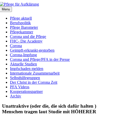
Zum
Inhalt
Menu
springen
Pflege aktuell
Berufspolitik
Pflege Barometer
Pflegekammer
Corona und die Pflege
FHC- Die Academy
Corona
Geimpft-erkrankt-gestorben
Corona-Impfung
Corona und Pflege/PFA in der Presse
Aktuelle Studien
Impfschaden melden
Internationale Zusammenarbeit
Selbsthilfegruppen
Der Christ in der Corona Zeit
PFA Videos
Kooperationspartner
Archiv
Unattraktive (oder die, die sich dafür halten )
Menschen tragen laut Studie mit HÖHERER