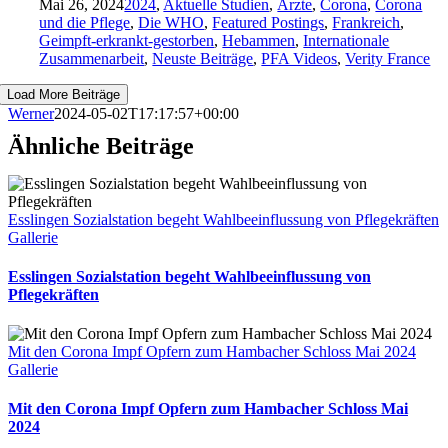
Mai 26, 2024
2024
,
Aktuelle Studien
,
Ärzte
,
Corona
,
Corona
und die Pflege
,
Die WHO
,
Featured Postings
,
Frankreich
,
Geimpft-erkrankt-gestorben
,
Hebammen
,
Internationale
Zusammenarbeit
,
Neuste Beiträge
,
PFA Videos
,
Verity France
Load More Beiträge
Werner
2024-05-02T17:17:57+00:00
Ähnliche Beiträge
Esslingen Sozialstation begeht Wahlbeeinflussung von Pflegekräften
Gallerie
Esslingen Sozialstation begeht Wahlbeeinflussung von
Pflegekräften
Mit den Corona Impf Opfern zum Hambacher Schloss Mai 2024
Gallerie
Mit den Corona Impf Opfern zum Hambacher Schloss Mai
2024