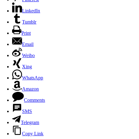
LinkedIn
Tumblr
Print
Email
Weibo
Xing
WhatsApp
Amazon
Comments
SMS
Telegram
Copy Link