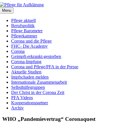
Zum
Inhalt
Menu
springen
Pflege aktuell
Berufspolitik
Pflege Barometer
Pflegekammer
Corona und die Pflege
FHC- Die Academy
Corona
Geimpft-erkrankt-gestorben
Corona-Impfung
Corona und Pflege/PFA in der Presse
Aktuelle Studien
Impfschaden melden
Internationale Zusammenarbeit
Selbsthilfegruppen
Der Christ in der Corona Zeit
PFA Videos
Kooperationspartner
Archiv
WHO „Pandemievertrag“ Coronaquest