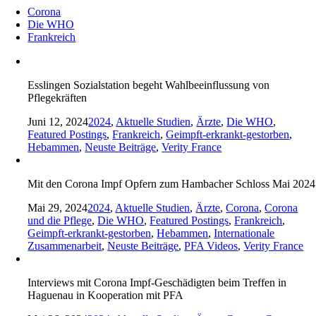
Corona
Die WHO
Frankreich
Esslingen Sozialstation begeht Wahlbeeinflussung von
Pflegekräften
Juni 12, 2024
2024
,
Aktuelle Studien
,
Ärzte
,
Die WHO
,
Featured Postings
,
Frankreich
,
Geimpft-erkrankt-gestorben
,
Hebammen
,
Neuste Beiträge
,
Verity France
Mit den Corona Impf Opfern zum Hambacher Schloss Mai 2024
Mai 29, 2024
2024
,
Aktuelle Studien
,
Ärzte
,
Corona
,
Corona
und die Pflege
,
Die WHO
,
Featured Postings
,
Frankreich
,
Geimpft-erkrankt-gestorben
,
Hebammen
,
Internationale
Zusammenarbeit
,
Neuste Beiträge
,
PFA Videos
,
Verity France
Interviews mit Corona Impf-Geschädigten beim Treffen in
Haguenau in Kooperation mit PFA