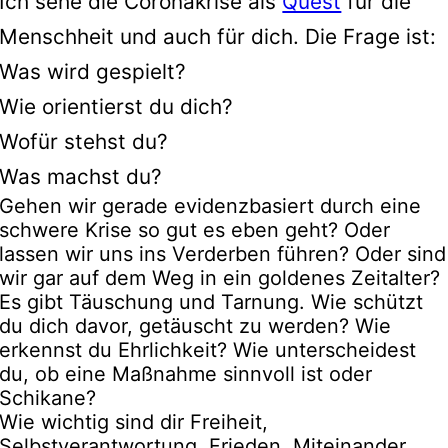
Ich sehe die Coronakrise als
Quest
für die
Menschheit und auch für dich. Die Frage ist:
Was wird gespielt?
Wie orientierst du dich?
Wofür stehst du?
Was machst du?
Gehen wir gerade evidenzbasiert durch eine
schwere Krise so gut es eben geht? Oder
lassen wir uns ins Verderben führen? Oder sind
wir gar auf dem Weg in ein goldenes Zeitalter?
Es gibt Täuschung und Tarnung. Wie schützt
du dich davor, getäuscht zu werden? Wie
erkennst du Ehrlichkeit? Wie unterscheidest
du, ob eine Maßnahme sinnvoll ist oder
Schikane?
Wie wichtig sind dir Freiheit,
Selbstverantwortung, Frieden, Miteinander