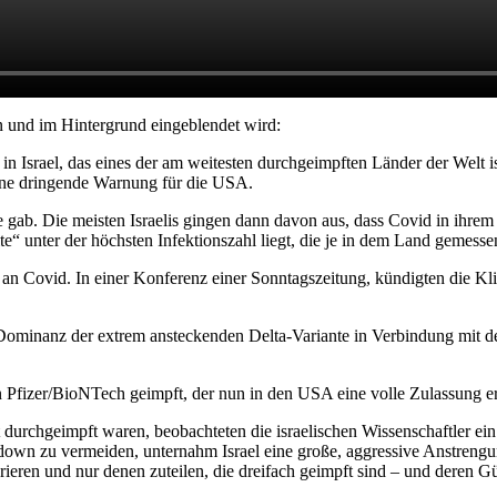
en und im Hintergrund eingeblendet wird:
n Israel, das eines der am weitesten durchgeimpften Länder der Welt is
eine dringende Warnung für die USA.
e gab. Die meisten Israelis gingen dann davon aus, dass Covid in ihrem 
 unter der höchsten Infektionszahl liegt, die je in dem Land gemessen
n Covid. In einer Konferenz einer Sonntagszeitung, kündigten die Klin
 Dominanz der extrem ansteckenden Delta-Variante in Verbindung mit
on Pfizer/BioNTech geimpft, der nun in den USA eine volle Zulassung er
t durchgeimpft waren, beobachteten die israelischen Wissenschaftler ei
ockdown zu vermeiden, unternahm Israel eine große, aggressive Anstre
ieren und nur denen zuteilen, die dreifach geimpft sind – und deren Gü