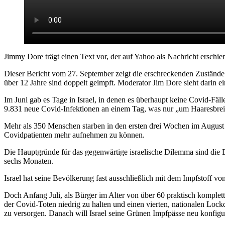
Jimmy Dore trägt einen Text vor, der auf Yahoo als Nachricht erschi
Dieser Bericht vom 27. September zeigt die erschreckenden Zustände i
über 12 Jahre sind doppelt geimpft. Moderator Jim Dore sieht darin 
Im Juni gab es Tage in Israel, in denen es überhaupt keine Covid-Fäll
9.831 neue Covid-Infektionen an einem Tag, was nur „um Haaresbreite“
Mehr als 350 Menschen starben in den ersten drei Wochen im August a
Covidpatienten mehr aufnehmen zu können.
Die Hauptgründe für das gegenwärtige israelische Dilemma sind die
sechs Monaten.
Israel hat seine Bevölkerung fast ausschließlich mit dem Impfstoff v
Doch Anfang Juli, als Bürger im Alter von über 60 praktisch komplet
der Covid-Toten niedrig zu halten und einen vierten, nationalen L
zu versorgen. Danach will Israel seine Grünen Impfpässe neu konfigur