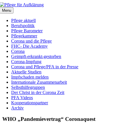
Zum
Inhalt
Menu
springen
Pflege aktuell
Berufspolitik
Pflege Barometer
Pflegekammer
Corona und die Pflege
FHC- Die Academy
Corona
Geimpft-erkrankt-gestorben
Corona-Impfung
Corona und Pflege/PFA in der Presse
Aktuelle Studien
Impfschaden melden
Internationale Zusammenarbeit
Selbsthilfegruppen
Der Christ in der Corona Zeit
PFA Videos
Kooperationspartner
Archiv
WHO „Pandemievertrag“ Coronaquest