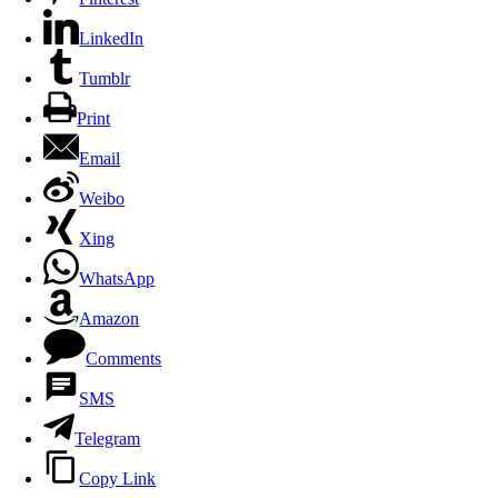
LinkedIn
Tumblr
Print
Email
Weibo
Xing
WhatsApp
Amazon
Comments
SMS
Telegram
Copy Link