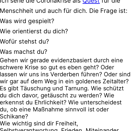
Ich sehe die Coronakrise als
Quest
für die
Menschheit und auch für dich. Die Frage ist:
Was wird gespielt?
Wie orientierst du dich?
Wofür stehst du?
Was machst du?
Gehen wir gerade evidenzbasiert durch eine
schwere Krise so gut es eben geht? Oder
lassen wir uns ins Verderben führen? Oder sind
wir gar auf dem Weg in ein goldenes Zeitalter?
Es gibt Täuschung und Tarnung. Wie schützt
du dich davor, getäuscht zu werden? Wie
erkennst du Ehrlichkeit? Wie unterscheidest
du, ob eine Maßnahme sinnvoll ist oder
Schikane?
Wie wichtig sind dir Freiheit,
Selbstverantwortung, Frieden, Miteinander