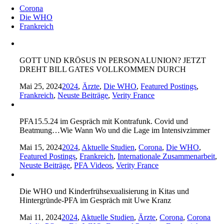
Corona
Die WHO
Frankreich
GOTT UND KRÖSUS IN PERSONALUNION? JETZT
DREHT BILL GATES VOLLKOMMEN DURCH
Mai 25, 2024
2024
,
Ärzte
,
Die WHO
,
Featured Postings
,
Frankreich
,
Neuste Beiträge
,
Verity France
PFA15.5.24 im Gespräch mit Kontrafunk. Covid und
Beatmung…Wie Wann Wo und die Lage im Intensivzimmer
Mai 15, 2024
2024
,
Aktuelle Studien
,
Corona
,
Die WHO
,
Featured Postings
,
Frankreich
,
Internationale Zusammenarbeit
,
Neuste Beiträge
,
PFA Videos
,
Verity France
Die WHO und Kinderfrühsexualisierung in Kitas und
Hintergründe-PFA im Gespräch mit Uwe Kranz
Mai 11, 2024
2024
,
Aktuelle Studien
,
Ärzte
,
Corona
,
Corona